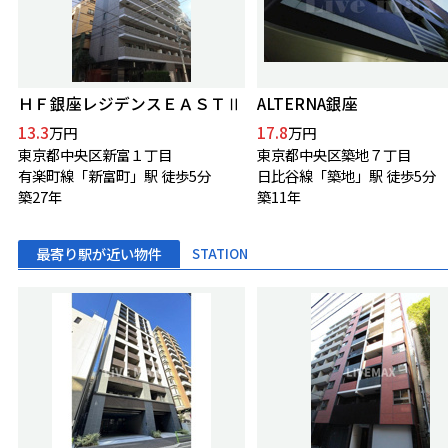
ＨＦ銀座レジデンスＥＡＳＴⅡ
ALTERNA銀座
13.3
17.8
万円
万円
東京都中央区新富１丁目
東京都中央区築地７丁目
有楽町線「新富町」駅 徒歩5分
日比谷線「築地」駅 徒歩5分
築27年
築11年
最寄り駅が近い物件
STATION