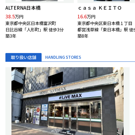
ALTERNA日本橋
ｃａｓａ ＫＥＩＴＯ
38.5
16.6
万円
万円
東京都中央区日本橋富沢町
東京都中央区東日本橋１丁目
日比谷線「人形町」駅 徒歩3分
都営浅草線「東日本橋」駅 徒
築3年
築8年
取り扱い店舗
HANDLING STORES