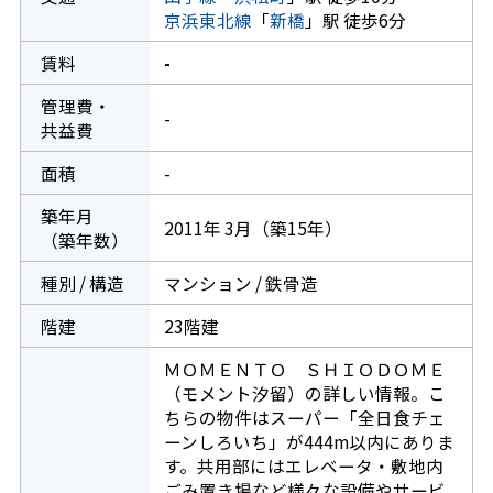
京浜東北線
「
新橋
」駅 徒歩6分
賃料
-
管理費・
-
共益費
面積
-
築年月
2011年 3月（築15年）
（築年数）
種別 / 構造
マンション / 鉄骨造
階建
23階建
ＭＯＭＥＮＴＯ ＳＨＩＯＤＯＭＥ
（モメント汐留）の詳しい情報。こ
ちらの物件はスーパー「全日食チェ
ーンしろいち」が444m以内にありま
す。共用部にはエレベータ・敷地内
ごみ置き場など様々な設備やサービ