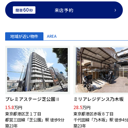
60
来店予約
簡単
秒
地域が近い物件
AREA
プレミアステージ芝公園Ⅱ
ミリアレジデンス乃木坂
15.8
28.5
万円
万円
東京都港区芝１丁目
東京都港区赤坂８丁目
都営三田線「芝公園」駅 徒歩9分
千代田線「乃木坂」駅 徒歩4
築23年
築23年