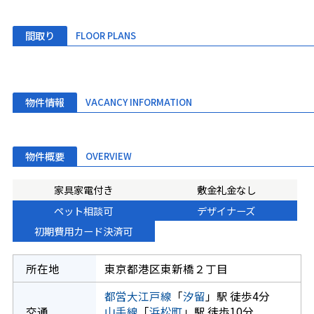
間取り
FLOOR PLANS
物件情報
VACANCY INFORMATION
物件概要
OVERVIEW
家具家電付き
敷金礼金なし
ペット相談可
デザイナーズ
初期費用カード決済可
所在地
東京都港区東新橋２丁目
都営大江戸線
「
汐留
」駅 徒歩4分
交通
山手線
「
浜松町
」駅 徒歩10分