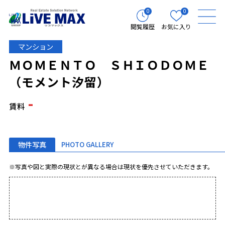
0
0
閲覧履歴
お気に入り
マンション
ＭＯＭＥＮＴＯ ＳＨＩＯＤＯＭＥ
（モメント汐留）
-
賃料
物件写真
PHOTO GALLERY
※写真や図と実際の現状とが異なる場合は現状を優先させていただきます。