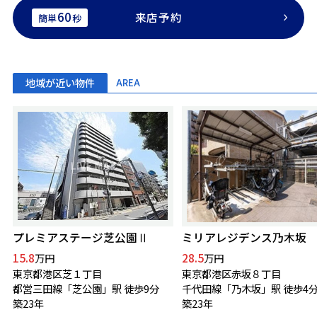
60
来店予約
簡単
秒
地域が近い物件
AREA
プレミアステージ芝公園Ⅱ
ミリアレジデンス乃木坂
15.8
28.5
万円
万円
東京都港区芝１丁目
東京都港区赤坂８丁目
都営三田線「芝公園」駅 徒歩9分
千代田線「乃木坂」駅 徒歩4
築23年
築23年