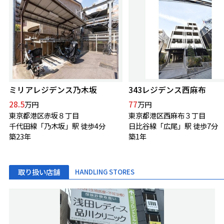
ミリアレジデンス乃木坂
343レジデンス西麻布
28.5
77
万円
万円
東京都港区赤坂８丁目
東京都港区西麻布３丁目
千代田線「乃木坂」駅 徒歩4分
日比谷線「広尾」駅 徒歩7分
築23年
築1年
取り扱い店舗
HANDLING STORES