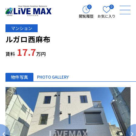
0
0
閲覧履歴
お気に入り
マンション
ルガロ西麻布
17.7
賃料
万円
物件写真
PHOTO GALLERY