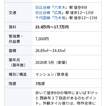
日比谷線
「
六本木
」駅 徒歩9分
交通
日比谷線
「
広尾
」駅 徒歩12～13分
千代田線
「
乃木坂
」駅 徒歩12～13分
賃料
15.4万円～17.7万円
管理費・
7,000円
共益費
面積
26.89㎡～34.45㎡
築年月
2026年 5月（新築）
（築年数）
種別 / 構造
マンション / 鉄骨造
階建
3階建
歩いて徒歩6分の場所にまいばすけっ
と 西麻布３丁目店があるのもポイン
ト。外観タイル張りは、物件全体に