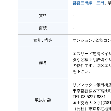
都営三田線
「
三田
」駅
賃料
-
面積
-
種別 / 構造
マンション / 鉄筋コ
エスリード芝浦ベイ
タなど様々な設備や
備考
の物件です。港区エ
を下さい。
リブマックス飯田橋
東京都新宿区下宮比町1
TEL:03-5227-8881
取扱店舗
国土交通大臣 (4) 第8
（公社）東京都宅地