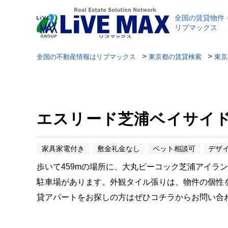
全国の賃貸物件
リブマックス
>
>
全国の不動産情報はリブマックス
東京都の賃貸検索
東京
エスリード芝浦ベイサイ
家具家電付き
敷金礼金なし
ペット相談可
デザ
歩いて459mの場所に、大丸ピーコック芝浦アイラ
駐車場があります。外観タイル張りは、物件の個性
貸アパートをお探しの方はぜひコチラからお問い合