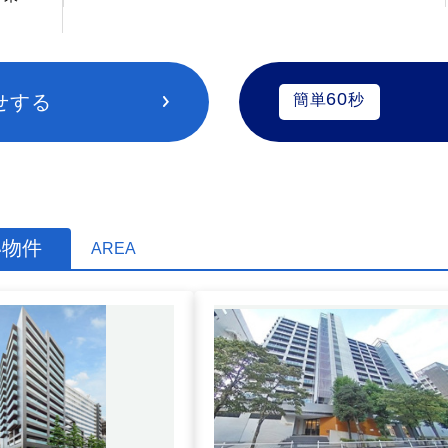
60
せする
簡単
秒
い物件
AREA