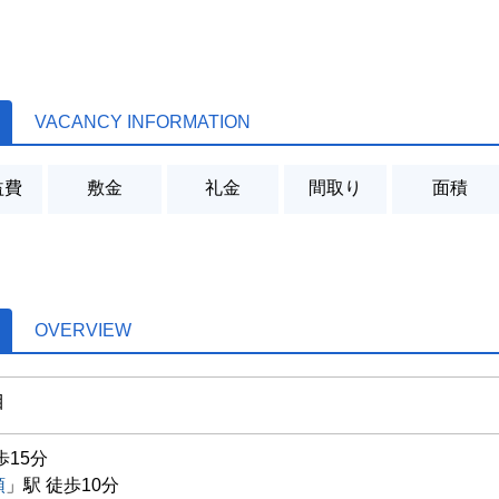
VACANCY INFORMATION
益費
敷金
礼金
間取り
面積
OVERVIEW
目
歩15分
頭
」駅 徒歩10分