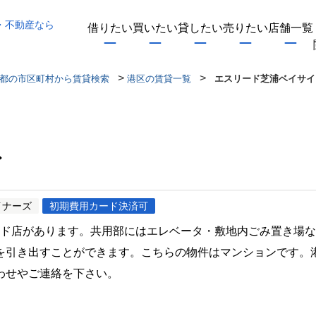
・不動産なら
借りたい
買いたい
貸したい
売りたい
店舗一覧
>
>
都の市区町村から賃貸検索
港区の賃貸一覧
エスリード芝浦ベイサイ
ド
イナーズ
初期費用カード決済可
ンド店があります。共用部にはエレベータ・敷地内ごみ置き場な
を引き出すことができます。こちらの物件はマンションです。
わせやご連絡を下さい。