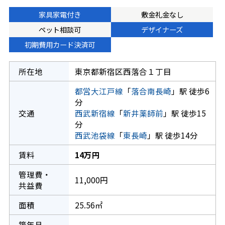
家具家電付き
敷金礼金なし
ペット相談可
デザイナーズ
初期費用カード決済可
所在地
東京都新宿区西落合１丁目
都営大江戸線
「
落合南長崎
」駅 徒歩6
分
交通
西武新宿線
「
新井薬師前
」駅 徒歩15
分
西武池袋線
「
東長崎
」駅 徒歩14分
賃料
14万円
管理費・
11,000円
共益費
面積
25.56㎡
築年月