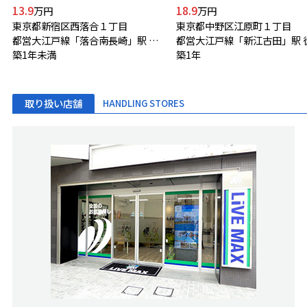
13.9
18.9
万円
万円
東京都新宿区西落合１丁目
東京都中野区江原町１丁目
都営大江戸線「落合南長崎」駅 徒歩4分
築1年未満
築1年
取り扱い店舗
HANDLING STORES