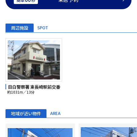
簡単
秒
周辺施設
SPOT
目白警察署 東長崎駅前交番
約1031m／13分
地域が近い物件
AREA