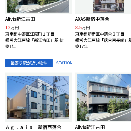
Alivis新江古田
AXAS新宿中落合
12
8.5
万円
万円
東京都中野区江原町１丁目
東京都新宿区中落合３丁目
都営大江戸線「新江古田」駅 徒歩11分
築1年
築17年
最寄り駅が近い物件
STATION
Ａｇｌａｉａ 新宿西落合
Alivis新江古田