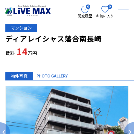
0
0
閲覧履歴
お気に入り
マンション
ディアレイシャス落合南長崎
14
賃料
万円
物件写真
PHOTO GALLERY