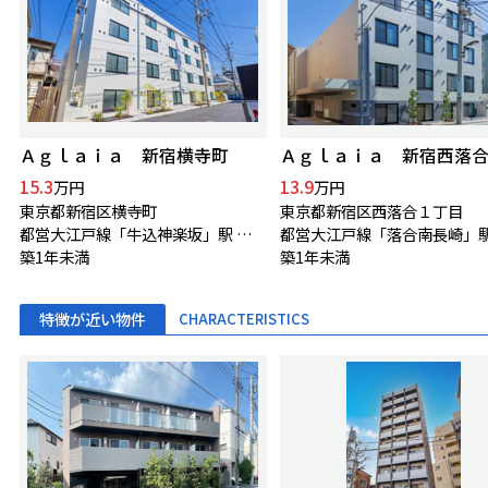
Ａｇｌａｉａ 新宿横寺町
Ａｇｌａｉａ 新宿西落
15.3
13.9
万円
万円
東京都新宿区横寺町
東京都新宿区西落合１丁目
都営大江戸線「牛込神楽坂」駅 徒歩2分
築1年未満
築1年未満
特徴が近い物件
CHARACTERISTICS