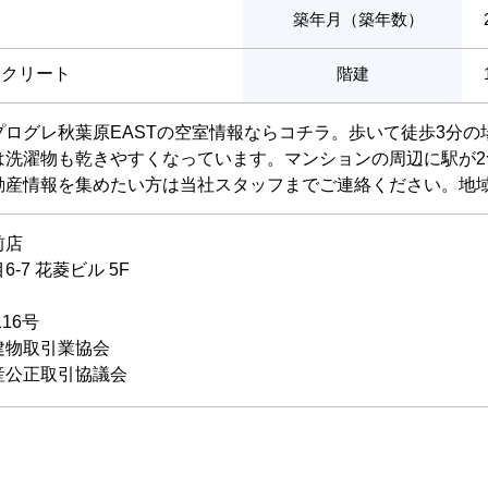
築年月（築年数）
ンクリート
階建
プログレ秋葉原EASTの空室情報ならコチラ。歩いて徒歩3分
は洗濯物も乾きやすくなっています。マンションの周辺に駅が
動産情報を集めたい方は当社スタッフまでご連絡ください。地
前店
-7 花菱ビル 5F
116号
建物取引業協会
産公正取引協議会