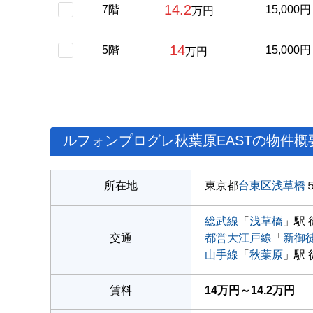
14.2
7階
15,000円
万円
14
5階
15,000円
万円
ルフォンプログレ秋葉原EASTの物件概
所在地
東京都
台東区
浅草橋
総武線
「
浅草橋
」駅 
交通
都営大江戸線
「
新御
山手線
「
秋葉原
」駅 
賃料
14万円～14.2万円