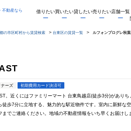
・不動産なら
借りたい
買いたい
貸したい
売りたい
店舗一覧
>
>
都の市区町村から賃貸検索
台東区の賃貸一覧
ルフォンプログレ秋葉原
AST
イナーズ
初期費用カード決済可
ST。近くにはファミリーマート 台東鳥越店(徒歩3分)があり
ら徒歩7分に立地する、魅力的な駅近物件です。室内に新鮮な
フまでご連絡ください。地域の不動産情報をいち早くお届けし