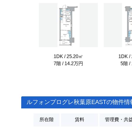
1DK / 25.20㎡
1DK /
7階 / 14.2万円
5階 /
ルフォンプログレ秋葉原EASTの物件情
所在階
賃料
管理費・共