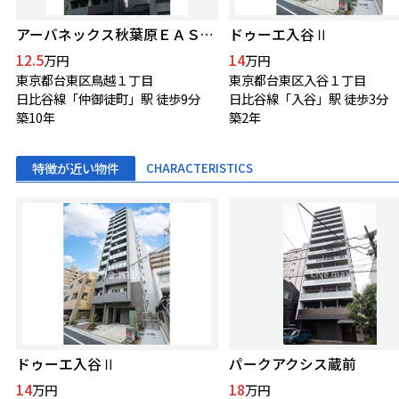
アーバネックス秋葉原ＥＡＳＴⅡ
ドゥーエ入谷Ⅱ
12.5
14
万円
万円
東京都台東区鳥越１丁目
東京都台東区入谷１丁目
日比谷線「仲御徒町」駅 徒歩9分
日比谷線「入谷」駅 徒歩3分
築10年
築2年
特徴が近い物件
CHARACTERISTICS
ドゥーエ入谷Ⅱ
パークアクシス蔵前
14
18
万円
万円