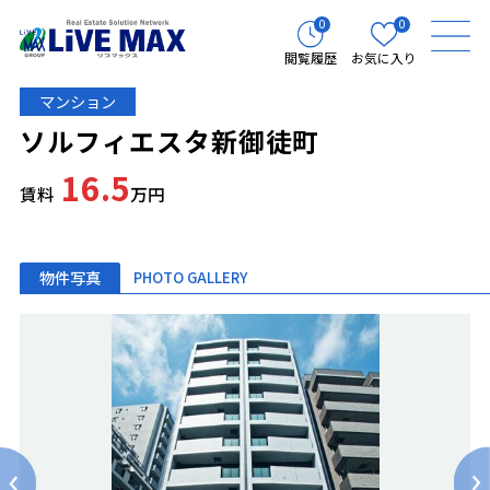
0
0
閲覧履歴
お気に入り
マンション
ソルフィエスタ新御徒町
16.5
賃料
万円
物件写真
PHOTO GALLERY