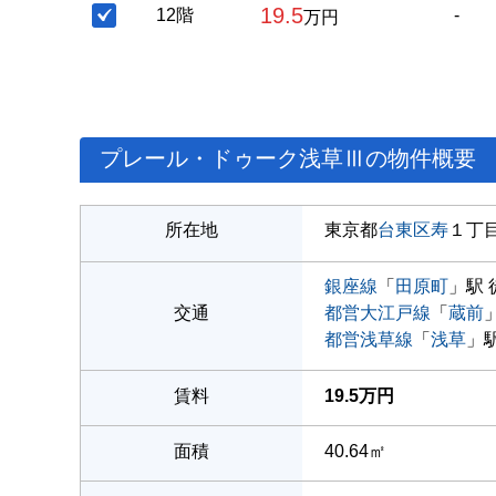
19.5
12階
-
万円
プレール・ドゥーク浅草Ⅲの物件概要
所在地
東京都
台東区
寿
１丁
銀座線
「
田原町
」駅 
交通
都営大江戸線
「
蔵前
都営浅草線
「
浅草
」駅
賃料
19.5万円
面積
40.64㎡