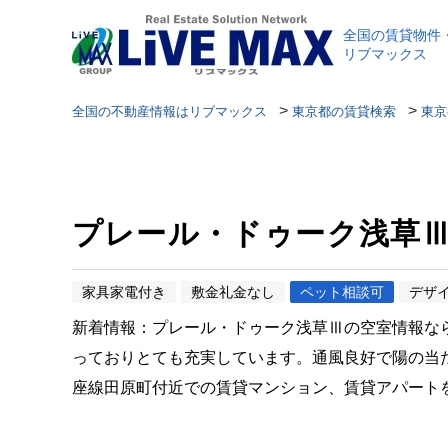
全国の賃貸物件
リブマックス
>
>
全国の不動産情報はリブマックス
東京都の賃貸検索
東京
プレール・ドゥーク浅草
家具家電付き
敷金礼金なし
ペット相談可
デザ
新着情報：プレール・ドゥーク浅草Ⅲの空室情報な
っておりとても充実しています。通風良好で陽の当
座線田原町付近での賃貸マンション、賃貸アパート