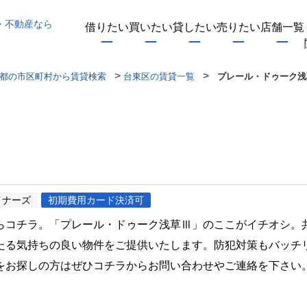
・不動産なら
借りたい
買いたい
貸したい
売りたい
店舗一覧
>
>
都の市区町村から賃貸検索
台東区の賃貸一覧
プレール・ドゥーク浅
Ⅲ
イナーズ
初期費用カード決済可
らコチラ。「プレール・ドゥーク浅草Ⅲ」のここがイチオシ。
たる気持ちの良い物件をご提供いたします。防犯対策もバッチ
をお探しの方はぜひコチラからお問い合わせやご連絡を下さい