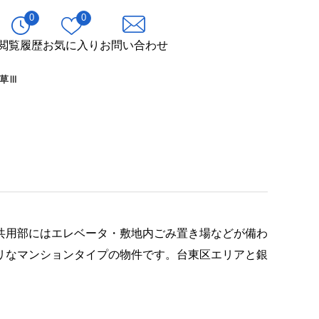
0
0
閲覧履歴
お気に入り
お問い合わせ
草Ⅲ
共用部にはエレベータ・敷地内ごみ置き場などが備わ
リなマンションタイプの物件です。台東区エリアと銀
。