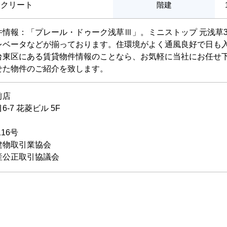
ンクリート
階建
情報：「プレール・ドゥーク浅草Ⅲ」。ミニストップ 元浅草3
レベータなどが揃っております。住環境がよく通風良好で日も
台東区にある賃貸物件情報のことなら、お気軽に当社にお任せ
せた物件のご紹介を致します。
前店
-7 花菱ビル 5F
116号
建物取引業協会
産公正取引協議会