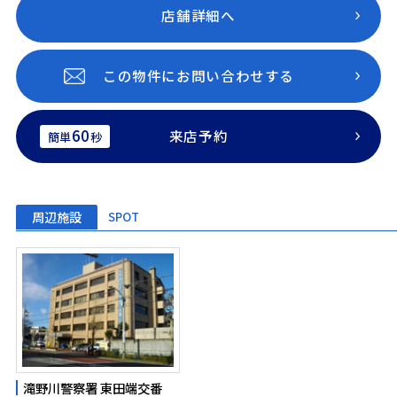
店舗詳細へ
この物件にお問い合わせする
60
来店予約
簡単
秒
周辺施設
SPOT
滝野川警察署 東田端交番