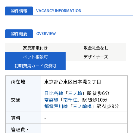
物件情報
VACANCY INFORMATION
物件概要
OVERVIEW
家具家電付き
敷金礼金なし
ペット相談可
デザイナーズ
初期費用カード決済可
所在地
東京都台東区日本堤２丁目
日比谷線
「
三ノ輪
」駅 徒歩6分
交通
常磐線
「
南千住
」駅 徒歩10分
都電荒川線
「
三ノ輪橋
」駅 徒歩9分
賃料
-
管理費・
-