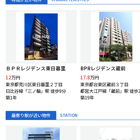
ＢＰＲレジデンス東日暮里
BPRレジデンス蔵前
12
17.8
万円
万円
東京都荒川区東日暮里２丁目
東京都台東区蔵前３丁目
日比谷線「三ノ輪」駅 徒歩9分
都営大江戸線「蔵前」駅 徒歩
築1年
築19年
最寄り駅が近い物件
STATION