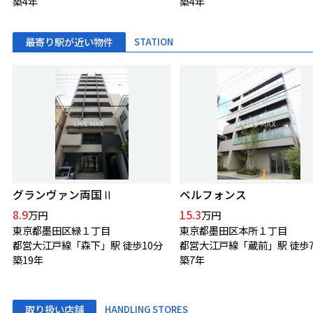
築4年
築4年
最寄り駅が近い物件
STATION
グランヴァン両国Ⅱ
ベルフォンス
8.9
15.3
万円
万円
東京都墨田区緑１丁目
東京都墨田区本所１丁目
都営大江戸線「森下」駅 徒歩10分
都営大江戸線「蔵前」駅 徒歩
築19年
築7年
取り扱い店舗
HANDLING STORES