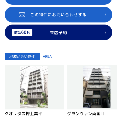
この物件にお問い合わせする
60
来店予約
簡単
秒
地域が近い物件
AREA
クオリタス押上業平
グランヴァン両国Ⅱ