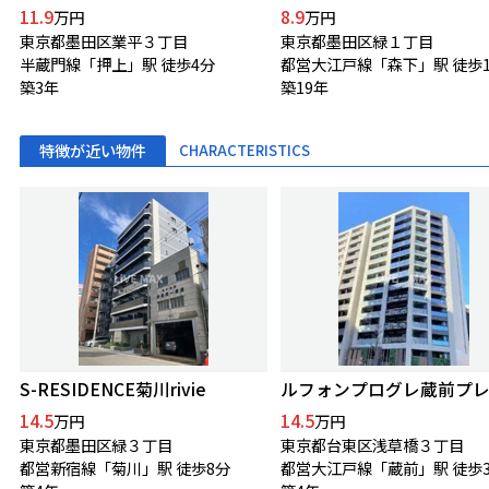
11.9
8.9
万円
万円
東京都墨田区業平３丁目
東京都墨田区緑１丁目
半蔵門線「押上」駅 徒歩4分
都営大江戸線「森下」駅 徒歩1
築3年
築19年
特徴が近い物件
CHARACTERISTICS
S-RESIDENCE菊川rivie
ルフォンプログレ蔵前プ
14.5
14.5
万円
万円
東京都墨田区緑３丁目
東京都台東区浅草橋３丁目
都営新宿線「菊川」駅 徒歩8分
都営大江戸線「蔵前」駅 徒歩