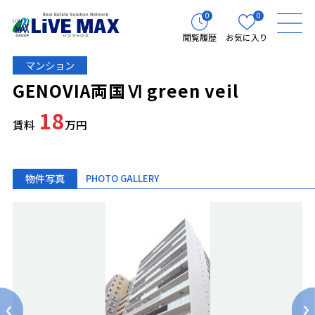
0
0
閲覧履歴
お気に入り
マンション
GENOVIA両国Ⅵ green veil
18
賃料
万円
物件写真
PHOTO GALLERY