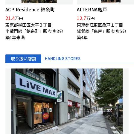
ACP Residence 錦糸町
ALTERNA亀戸
21.4
12.7
万円
万円
東京都墨田区太平３丁目
東京都江東区亀戸１丁目
半蔵門線「錦糸町」駅 徒歩3分
総武線「亀戸」駅 徒歩5分
築1年未満
築4年
取り扱い店舗
HANDLING STORES