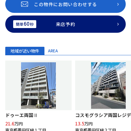
この物件にお問い合わせする
60
来店予約
簡単
秒
地域が近い物件
AREA
ドゥーエ両国Ⅱ
コスモグラシア両国レジ
21.6
13.5
万円
万円
東京都墨田区緑１丁目
東京都墨田区緑２丁目