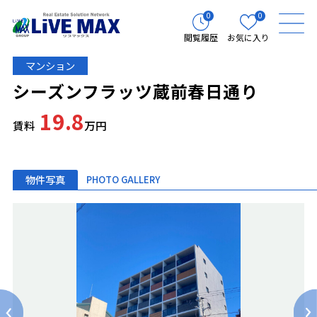
0
0
閲覧履歴
お気に入り
マンション
シーズンフラッツ蔵前春日通り
19.8
賃料
万円
物件写真
PHOTO GALLERY