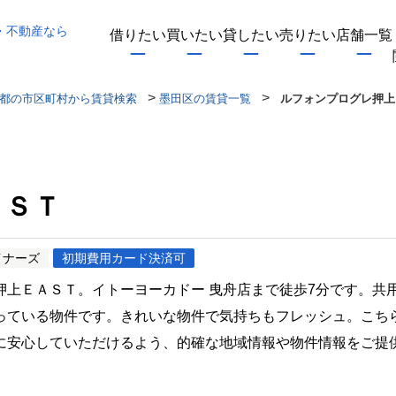
・不動産なら
借りたい
買いたい
貸したい
売りたい
店舗一覧
>
>
都の市区町村から賃貸検索
墨田区の賃貸一覧
ルフォンプログレ押上
ＡＳＴ
イナーズ
初期費用カード決済可
押上ＥＡＳＴ。イトーヨーカドー 曳舟店まで徒歩7分です。共
っている物件です。きれいな物件で気持ちもフレッシュ。こち
に安心していただけるよう、的確な地域情報や物件情報をご提