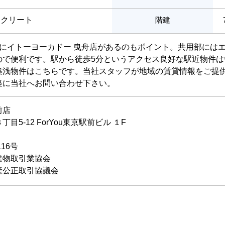
ンクリート
階建
所にイトーヨーカドー 曳舟店があるのもポイント。共用部には
ので便利です。駅から徒歩5分というアクセス良好な駅近物件
築浅物件はこちらです。当社スタッフが地域の賃貸情報をご提
軽に当社へお問い合わせ下さい。
前店
5-12 ForYou東京駅前ビル １F
116号
建物取引業協会
産公正取引協議会