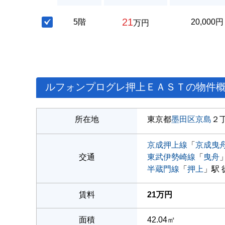
21
5階
20,000円
万円
ルフォンプログレ押上ＥＡＳＴの物件
所在地
東京都
墨田区
京島
２
京成押上線
「
京成曳
交通
東武伊勢崎線
「
曳舟
半蔵門線
「
押上
」駅 
賃料
21万円
面積
42.04㎡