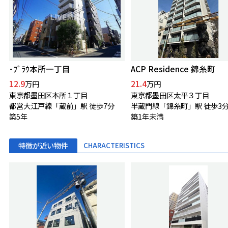
･ﾌﾞﾗｳ本所一丁目
ACP Residence 錦糸町
12.9
21.4
万円
万円
東京都墨田区本所１丁目
東京都墨田区太平３丁目
都営大江戸線「蔵前」駅 徒歩7分
半蔵門線「錦糸町」駅 徒歩3
築5年
築1年未満
特徴が近い物件
CHARACTERISTICS