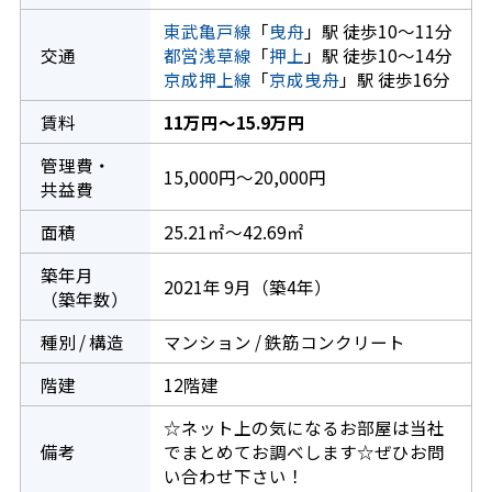
東武亀戸線
「
曳舟
」駅 徒歩10～11分
交通
都営浅草線
「
押上
」駅 徒歩10～14分
京成押上線
「
京成曳舟
」駅 徒歩16分
賃料
11万円～15.9万円
管理費・
15,000円～20,000円
共益費
面積
25.21㎡～42.69㎡
築年月
2021年 9月（築4年）
（築年数）
種別 / 構造
マンション / 鉄筋コンクリート
階建
12階建
☆ネット上の気になるお部屋は当社
備考
でまとめてお調べします☆ぜひお問
い合わせ下さい！