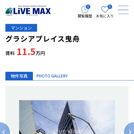
0
0
閲覧履歴
お気に入り
マンション
グラシアプレイス曳舟
11.5
賃料
万円
物件写真
PHOTO GALLERY