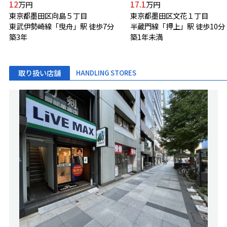
12
17.1
万円
万円
東京都墨田区向島５丁目
東京都墨田区文花１丁目
東武伊勢崎線「曳舟」駅 徒歩7分
半蔵門線「押上」駅 徒歩10分
築3年
築1年未満
取り扱い店舗
HANDLING STORES