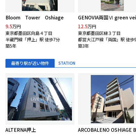
Bloom Tower Oshiage
GENOVIA両国Ⅵ green vei
9.5
12.5
万円
万円
東京都墨田区向島４丁目
東京都墨田区緑３丁目
半蔵門線「押上」駅 徒歩7分
都営大江戸線「両国」駅 徒歩
築5年
築3年
最寄り駅が近い物件
STATION
ALTERNA押上