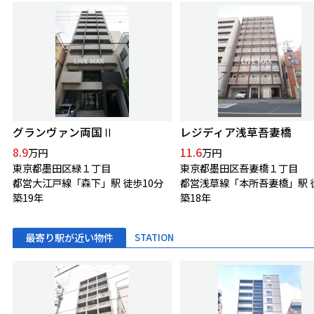
グランヴァン両国Ⅱ
レジディア浅草吾妻橋
8.9
11.6
万円
万円
東京都墨田区緑１丁目
東京都墨田区吾妻橋１丁目
都営大江戸線「森下」駅 徒歩10分
築19年
築18年
最寄り駅が近い物件
STATION