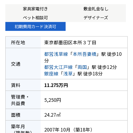
家具家電付き
敷金礼金なし
ペット相談可
デザイナーズ
初期費用カード決済可
所在地
東京都墨田区本所３丁目
都営浅草線
「
本所吾妻橋
」駅 徒歩10
分
交通
都営大江戸線
「
両国
」駅 徒歩12分
銀座線
「
浅草
」駅 徒歩18分
賃料
11.275万円
管理費・
5,250円
共益費
面積
24.27㎡
築年月
2007年 10月（築18年）
（築年数）