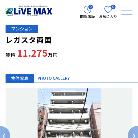
0
0
閲覧履歴
お気に入り
マンション
レガスタ両国
11.275
賃料
万円
物件写真
PHOTO GALLERY