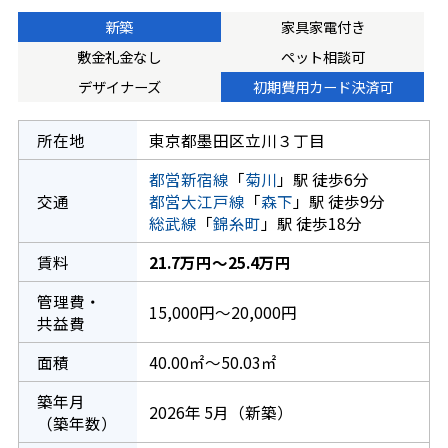
新築
家具家電付き
敷金礼金なし
ペット相談可
デザイナーズ
初期費用カード決済可
所在地
東京都墨田区立川３丁目
都営新宿線
「
菊川
」駅 徒歩6分
交通
都営大江戸線
「
森下
」駅 徒歩9分
総武線
「
錦糸町
」駅 徒歩18分
賃料
21.7万円～25.4万円
管理費・
15,000円～20,000円
共益費
面積
40.00㎡～50.03㎡
築年月
2026年 5月（新築）
（築年数）