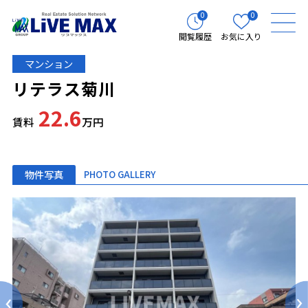
0
0
閲覧履歴
お気に入り
マンション
リテラス菊川
22.6
賃料
万円
物件写真
PHOTO GALLERY