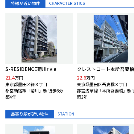
特徴が近い物件
CHARACTERISTICS
S-RESIDENCE菊川rivie
クレストコート本所吾妻
21.4
22.6
万円
万円
東京都墨田区緑３丁目
東京都墨田区吾妻橋３丁目
都営新宿線「菊川」駅 徒歩8分
築4年
築3年
最寄り駅が近い物件
STATION