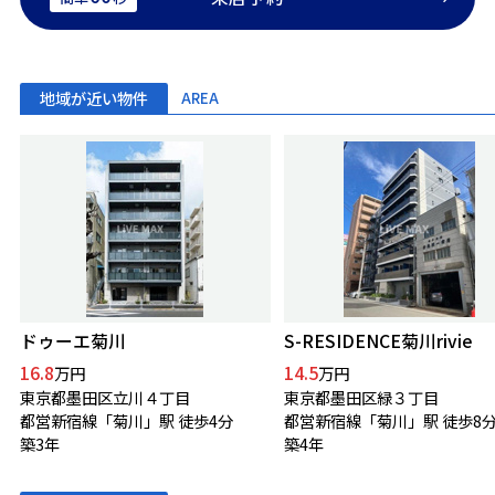
地域が近い物件
AREA
ドゥーエ菊川
S-RESIDENCE菊川rivie
16.8
14.5
万円
万円
東京都墨田区立川４丁目
東京都墨田区緑３丁目
都営新宿線「菊川」駅 徒歩4分
都営新宿線「菊川」駅 徒歩8
築3年
築4年