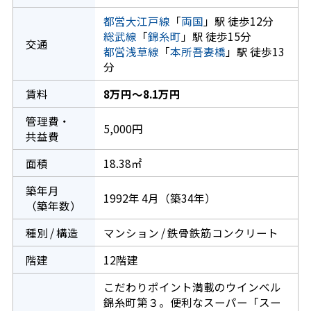
都営大江戸線
「
両国
」駅 徒歩12分
総武線
「
錦糸町
」駅 徒歩15分
交通
都営浅草線
「
本所吾妻橋
」駅 徒歩13
分
賃料
8万円～8.1万円
管理費・
5,000円
共益費
面積
18.38㎡
築年月
1992年 4月（築34年）
（築年数）
種別 / 構造
マンション / 鉄骨鉄筋コンクリート
階建
12階建
こだわりポイント満載のウインベル
錦糸町第３。便利なスーパー「スー