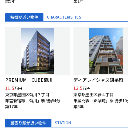
築5年
築1年
特徴が近い物件
CHARACTERISTICS
PREMIUM CUBE菊川
ディアレイシャス錦糸町
11.5
13.5
万円
万円
東京都墨田区菊川３丁目
東京都墨田区緑４丁目
都営新宿線「菊川」駅 徒歩4分
半蔵門線「錦糸町」駅 徒歩10
築17年
築3年
最寄り駅が近い物件
STATION