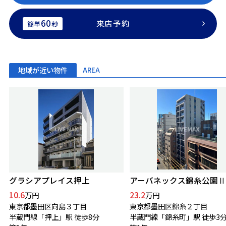
60
来店予約
簡単
秒
地域が近い物件
AREA
グラシアプレイス押上
アーバネックス錦糸公園Ⅱ
10.6
23.2
万円
万円
東京都墨田区向島３丁目
東京都墨田区錦糸２丁目
半蔵門線「押上」駅 徒歩8分
半蔵門線「錦糸町」駅 徒歩3