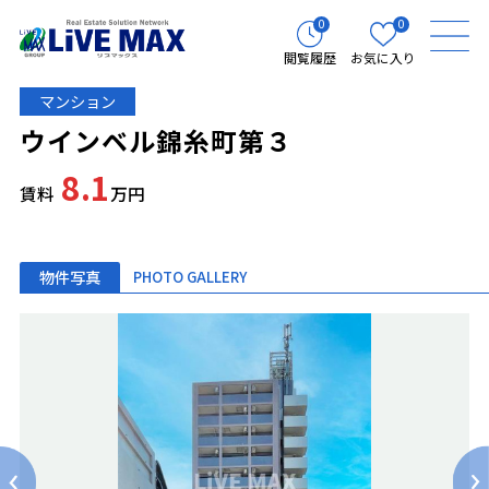
0
0
閲覧履歴
お気に入り
マンション
ウインベル錦糸町第３
8.1
賃料
万円
物件写真
PHOTO GALLERY