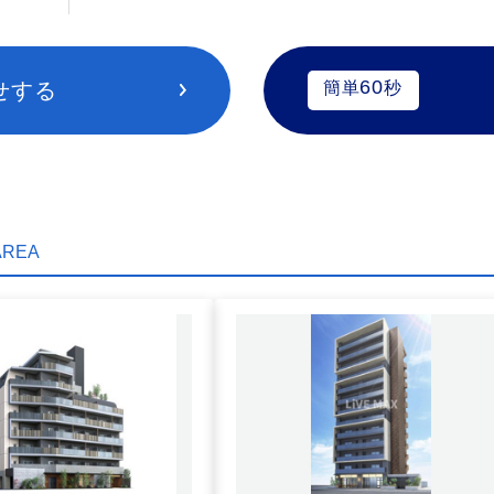
60
せする
簡単
秒
AREA