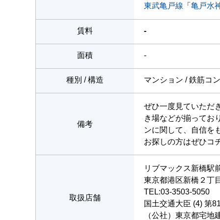
東武亀戸線
「
亀戸水
賃料
-
面積
-
種別 / 構造
マンション / 鉄筋コ
ぜひ一度見ていただ
き場などが揃ってお
備考
ンに関して、自信を
お探しの方はぜひコ
リブマックス新橋駅
東京都港区新橋２丁目6
TEL:03-3503-5050
取扱店舗
国土交通大臣 (4) 第8
（公社）東京都宅地