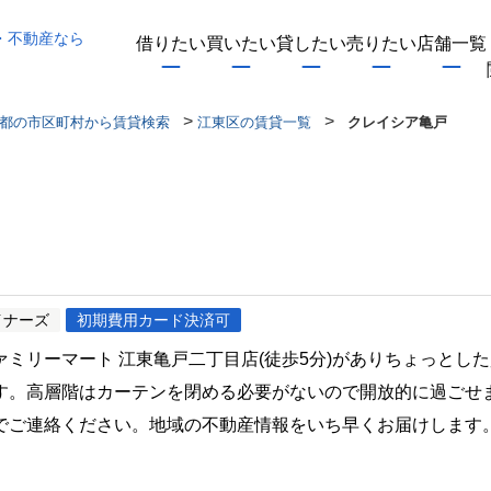
・不動産なら
借りたい
買いたい
貸したい
売りたい
店舗一覧
>
>
都の市区町村から賃貸検索
江東区の賃貸一覧
クレイシア亀戸
イナーズ
初期費用カード決済可
ミリーマート 江東亀戸二丁目店(徒歩5分)がありちょっとし
す。高層階はカーテンを閉める必要がないので開放的に過ごせ
でご連絡ください。地域の不動産情報をいち早くお届けします