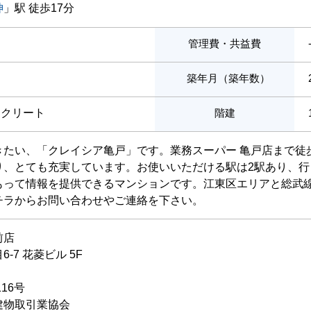
神
」駅 徒歩17分
管理費・共益費
築年月（築年数）
ンクリート
階建
きたい、「クレイシア亀戸」です。業務スーパー 亀戸店まで徒
り、とても充実しています。お使いいただける駅は2駅あり、
もって情報を提供できるマンションです。江東区エリアと総武
チラからお問い合わせやご連絡を下さい。
前店
-7 花菱ビル 5F
116号
建物取引業協会