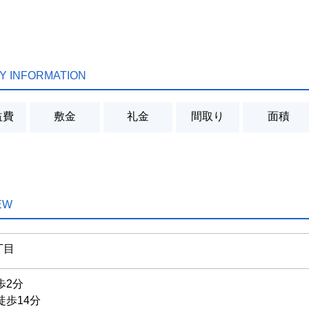
Y INFORMATION
益費
敷金
礼金
間取り
面積
EW
丁目
歩2分
徒歩14分