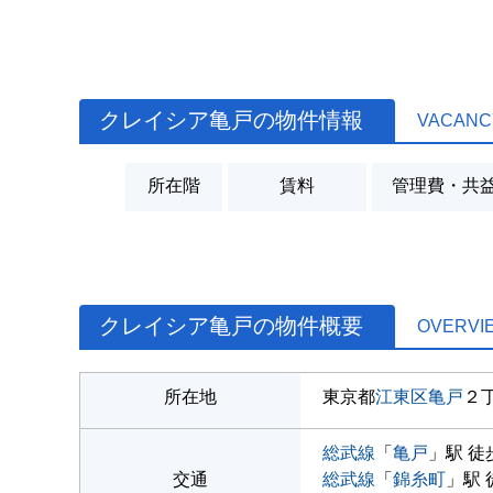
クレイシア亀戸の物件情報
VACANC
所在階
賃料
管理費・共
クレイシア亀戸の物件概要
OVERVI
所在地
東京都
江東区
亀戸
２
総武線
「
亀戸
」駅 徒
交通
総武線
「
錦糸町
」駅 