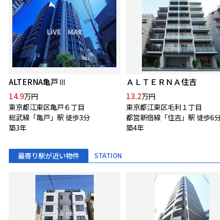
ALTERNA亀戸Ⅲ
ＡＬＴＥＲＮＡ住吉
14.9
13.2
万円
万円
東京都江東区亀戸６丁目
東京都江東区毛利１丁目
総武線「亀戸」駅 徒歩3分
都営新宿線「住吉」駅 徒歩6
築3年
築4年
最寄り駅が近い物件
STATION