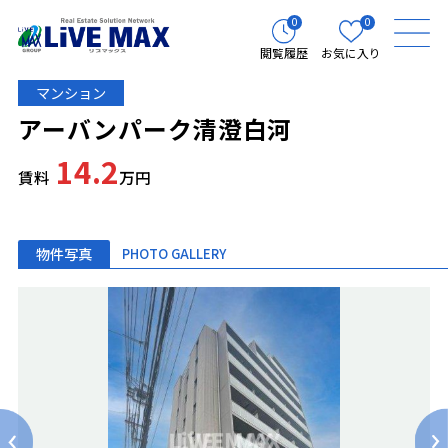
0
0
閲覧履歴
お気に入り
マンション
アーバンパーク清澄白河
14.2
賃料
万円
物件写真
PHOTO GALLERY