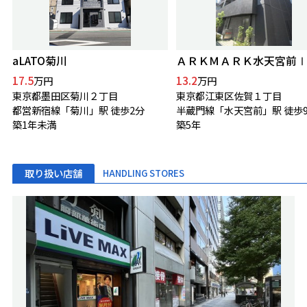
aLATO菊川
ＡＲＫＭＡＲＫ水天宮前
17.5
13.2
万円
万円
東京都墨田区菊川２丁目
東京都江東区佐賀１丁目
都営新宿線「菊川」駅 徒歩2分
半蔵門線「水天宮前」駅 徒歩
築1年未満
築5年
取り扱い店舗
HANDLING STORES