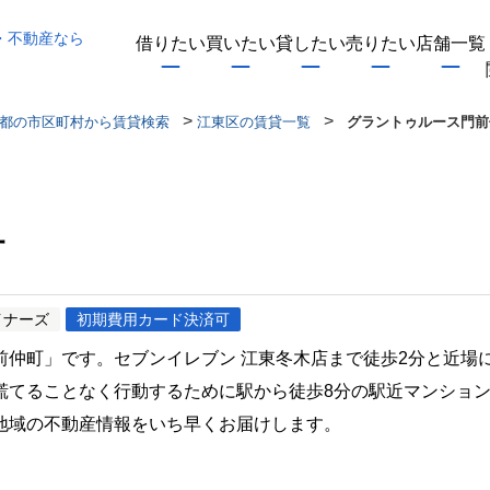
・不動産なら
借りたい
買いたい
貸したい
売りたい
店舗一覧
>
>
都の市区町村から賃貸検索
江東区の賃貸一覧
グラントゥルース門前
町
イナーズ
初期費用カード決済可
前仲町」です。セブンイレブン 江東冬木店まで徒歩2分と近場
慌てることなく行動するために駅から徒歩8分の駅近マンショ
地域の不動産情報をいち早くお届けします。