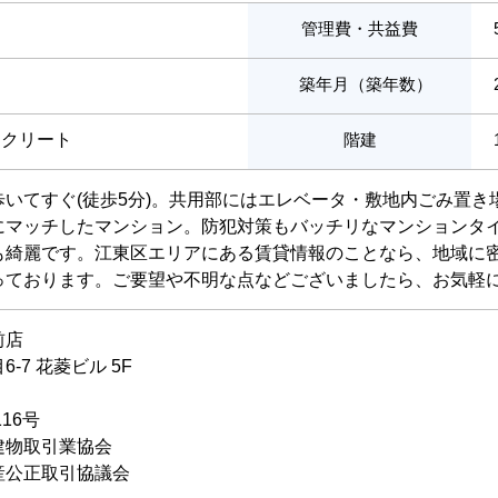
管理費・共益費
築年月（築年数）
ンクリート
階建
いてすぐ(徒歩5分)。共用部にはエレベータ・敷地内ごみ置き
にマッチしたマンション。防犯対策もバッチリなマンションタ
も綺麗です。江東区エリアにある賃貸情報のことなら、地域に
っております。ご要望や不明な点などございましたら、お気軽
前店
-7 花菱ビル 5F
116号
建物取引業協会
産公正取引協議会