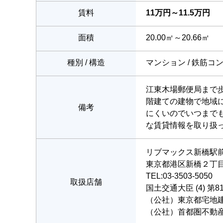
賃料
11万円～11.5万円
面積
20.00㎡～20.66㎡
種別 / 構造
マンション / 鉄筋コ
江東木場郵便局まで歩
階建ての建物で地域
備考
にくいのでいつまで
な賃貸情報を取り扱
リブマックス新橋駅
東京都港区新橋２丁目6
TEL:03-3503-5050
取扱店舗
国土交通大臣 (4) 第8
（公社）東京都宅地
（公社）首都圏不動