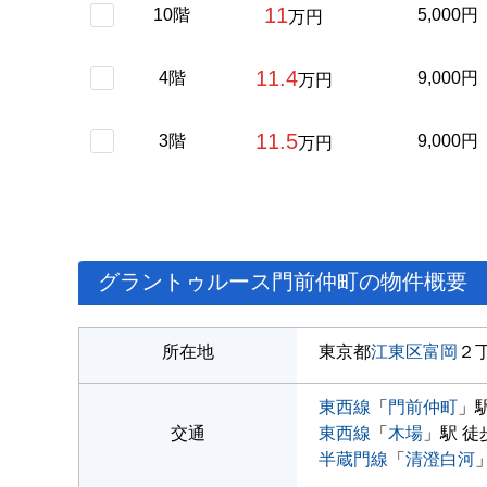
11
10階
5,000円
万円
11.4
4階
9,000円
万円
11.5
3階
9,000円
万円
グラントゥルース門前仲町の物件概要
所在地
東京都
江東区
富岡
２
東西線
「
門前仲町
」駅
交通
東西線
「
木場
」駅 徒
半蔵門線
「
清澄白河