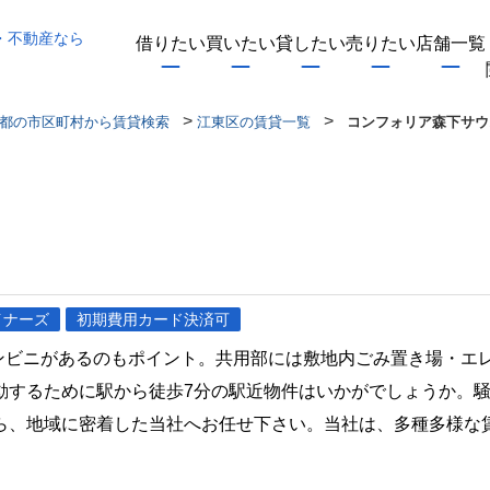
・不動産なら
借りたい
買いたい
貸したい
売りたい
店舗一覧
>
>
都の市区町村から賃貸検索
江東区の賃貸一覧
コンフォリア森下サウ
イナーズ
初期費用カード決済可
コンビニがあるのもポイント。共用部には敷地内ごみ置き場・エ
動するために駅から徒歩7分の駅近物件はいかがでしょうか。
ら、地域に密着した当社へお任せ下さい。当社は、多種多様な