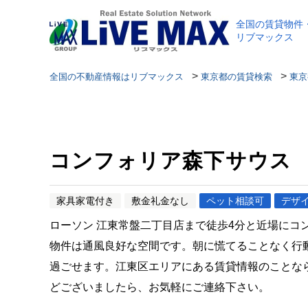
全国の賃貸物件
リブマックス
>
>
全国の不動産情報はリブマックス
東京都の賃貸検索
東京
コンフォリア森下サウス
家具家電付き
敷金礼金なし
ペット相談可
デザ
ローソン 江東常盤二丁目店まで徒歩4分と近場に
物件は通風良好な空間です。朝に慌てることなく行
過ごせます。江東区エリアにある賃貸情報のことな
どございましたら、お気軽にご連絡下さい。