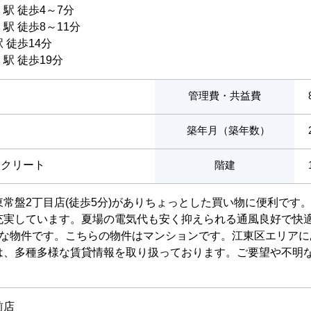
」駅 徒歩4～7分
」駅 徒歩8～11分
 徒歩14分
」駅 徒歩19分
管理費・共益費
築年月（築年数）
ンクリート
階建
常盤2丁目店(徒歩5分)がありちょっとした買い物に便利です
充実しています。夏場の電気代も安く抑えられる通風良好で快
能な物件です。こちらの物件はマンションです。江東区エリア
は、多種多様な賃貸情報を取り扱っております。ご要望や不明
前店