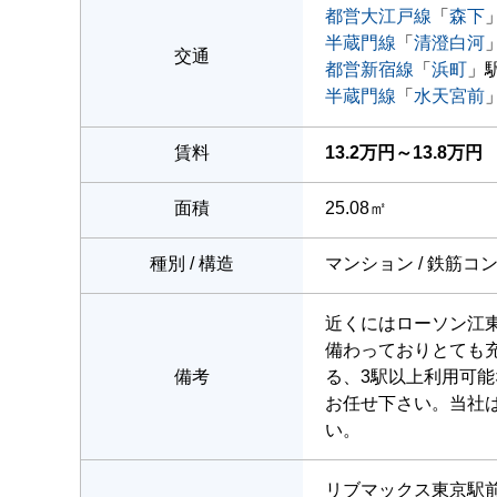
都営大江戸線
「
森下
半蔵門線
「
清澄白河
交通
都営新宿線
「
浜町
」駅
半蔵門線
「
水天宮前
賃料
13.2万円～13.8万円
面積
25.08㎡
種別 / 構造
マンション / 鉄筋コ
近くにはローソン江東
備わっておりとても
備考
る、3駅以上利用可
お任せ下さい。当社
い。
リブマックス東京駅