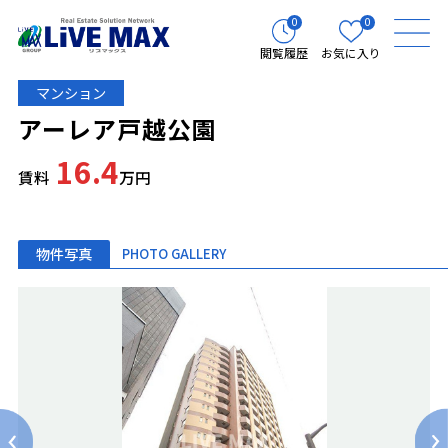
0
0
閲覧履歴
お気に入り
マンション
アーレア戸越公園
16.4
賃料
万円
物件写真
PHOTO GALLERY