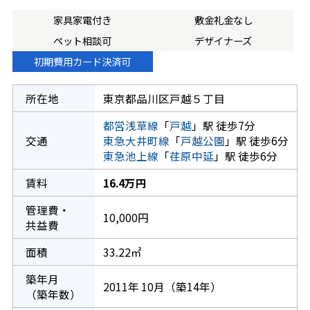
家具家電付き
敷金礼金なし
ペット相談可
デザイナーズ
初期費用カード決済可
所在地
東京都品川区戸越５丁目
都営浅草線
「
戸越
」駅 徒歩7分
交通
東急大井町線
「
戸越公園
」駅 徒歩6分
東急池上線
「
荏原中延
」駅 徒歩6分
賃料
16.4万円
管理費・
10,000円
共益費
面積
33.22㎡
築年月
2011年 10月（築14年）
（築年数）