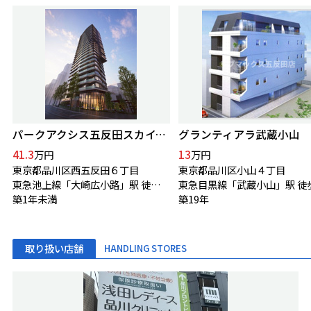
パークアクシス五反田スカイタワー
グランティアラ武蔵小山
41.3
13
万円
万円
東京都品川区西五反田６丁目
東京都品川区小山４丁目
東急池上線「大崎広小路」駅 徒歩8分
東急目黒線「武蔵小山」駅 徒
築1年未満
築19年
取り扱い店舗
HANDLING STORES