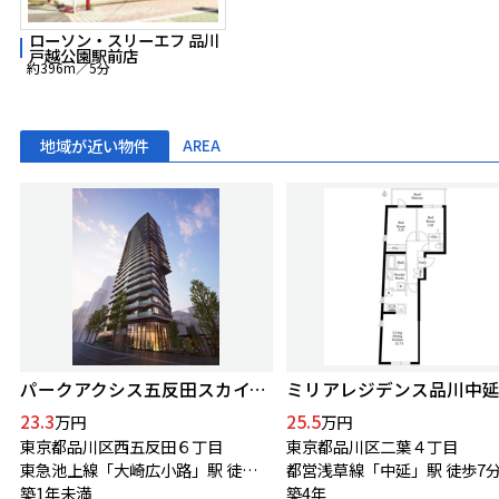
ローソン・スリーエフ 品川
戸越公園駅前店
約396m／5分
地域が近い物件
AREA
パークアクシス五反田スカイタワー
ミリアレジデンス品川中
23.3
25.5
万円
万円
東京都品川区西五反田６丁目
東京都品川区二葉４丁目
東急池上線「大崎広小路」駅 徒歩8分
都営浅草線「中延」駅 徒歩7
築1年未満
築4年