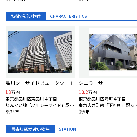
特徴が近い物件
CHARACTERISTICS
品川シーサイドビュータワーⅠ
シエラーサ
18
10.2
万円
万円
東京都品川区東品川４丁目
東京都品川区豊町４丁目
りんかい線「品川シーサイド」駅 徒歩1分
東急大井町線「下神明」駅 徒
築23年
築5年
最寄り駅が近い物件
STATION