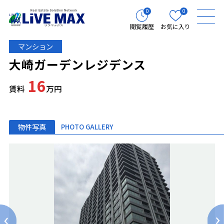
0
0
閲覧履歴
お気に入り
マンション
大崎ガーデンレジデンス
16
賃料
万円
物件写真
PHOTO GALLERY