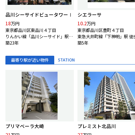
品川シーサイドビュータワーⅠ
シエラーサ
18
10.2
万円
万円
東京都品川区東品川４丁目
東京都品川区豊町４丁目
りんかい線「品川シーサイド」駅 徒歩1分
東急大井町線「下神明」駅 徒
築23年
築5年
最寄り駅が近い物件
STATION
プリマベーラ大崎
プレミスト北品川
21
27
万円
万円