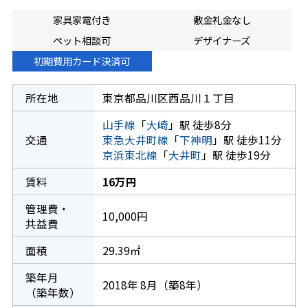
家具家電付き
敷金礼金なし
ペット相談可
デザイナーズ
初期費用カード決済可
所在地
東京都品川区西品川１丁目
山手線
「
大崎
」駅 徒歩8分
交通
東急大井町線
「
下神明
」駅 徒歩11分
京浜東北線
「
大井町
」駅 徒歩19分
賃料
16万円
管理費・
10,000円
共益費
面積
29.39㎡
築年月
2018年 8月（築8年）
（築年数）