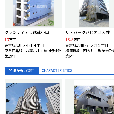
グランティアラ武蔵小山
ザ・パークハビオ西大井
13
13.5
万円
万円
東京都品川区小山４丁目
東京都品川区西大井１丁目
東急目黒線「武蔵小山」駅 徒歩4分
横須賀線「西大井」駅 徒歩7
築19年
築6年
特徴が近い物件
CHARACTERISTICS