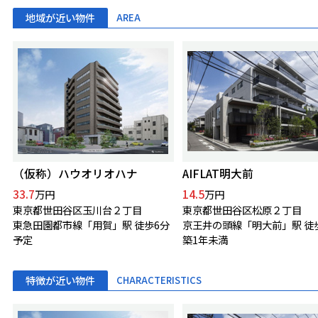
地域が近い物件
AREA
（仮称）ハウオリオハナ
AIFLAT明大前
33.7
14.5
万円
万円
東京都世田谷区玉川台２丁目
東京都世田谷区松原２丁目
東急田園都市線「用賀」駅 徒歩6分
京王井の頭線「明大前」駅 徒
予定
築1年未満
特徴が近い物件
CHARACTERISTICS