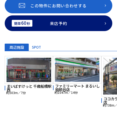
この物件にお問い合わせする
60
来店予約
簡単
秒
周辺施設
SPOT
ファミリーマート まるいし
まいばすけっと 千歳船橋駅
祖師谷店
西
約1047m／14分
約503m／7分
ココカ
店
約738m