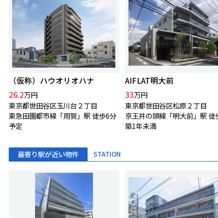
（仮称）ハウオリオハナ
AIFLAT明大前
26.2
33
万円
万円
東京都世田谷区玉川台２丁目
東京都世田谷区松原２丁目
東急田園都市線「用賀」駅 徒歩6分
京王井の頭線「明大前」駅 徒
予定
築1年未満
最寄り駅が近い物件
STATION