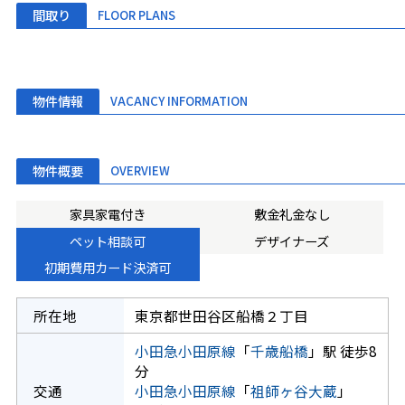
間取り
FLOOR PLANS
物件情報
VACANCY INFORMATION
物件概要
OVERVIEW
家具家電付き
敷金礼金なし
ペット相談可
デザイナーズ
初期費用カード決済可
所在地
東京都世田谷区船橋２丁目
小田急小田原線
「
千歳船橋
」駅 徒歩8
分
交通
小田急小田原線
「
祖師ヶ谷大蔵
」