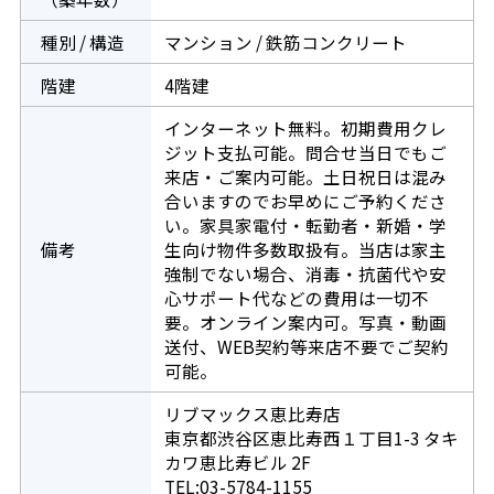
種別 / 構造
マンション / 鉄筋コンクリート
階建
4階建
インターネット無料。初期費用クレ
ジット支払可能。問合せ当日でもご
来店・ご案内可能。土日祝日は混み
合いますのでお早めにご予約くださ
い。家具家電付・転勤者・新婚・学
備考
生向け物件多数取扱有。当店は家主
強制でない場合、消毒・抗菌代や安
心サポート代などの費用は一切不
要。オンライン案内可。写真・動画
送付、WEB契約等来店不要でご契約
可能。
リブマックス恵比寿店
東京都渋谷区恵比寿西１丁目1-3 タキ
カワ恵比寿ビル 2F
TEL:03-5784-1155