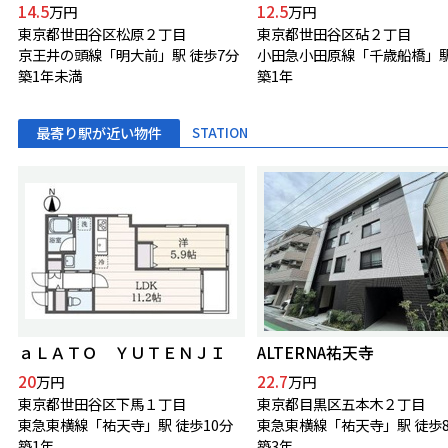
14.5
12.5
万円
万円
東京都世田谷区松原２丁目
東京都世田谷区砧２丁目
京王井の頭線「明大前」駅 徒歩7分
築1年未満
築1年
最寄り駅が近い物件
STATION
ａＬＡＴＯ ＹＵＴＥＮＪＩ
ALTERNA祐天寺
20
22.7
万円
万円
東京都世田谷区下馬１丁目
東京都目黒区五本木２丁目
東急東横線「祐天寺」駅 徒歩10分
東急東横線「祐天寺」駅 徒歩
築1年
築3年