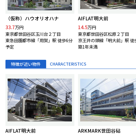
（仮称）ハウオリオハナ
AIFLAT明大前
33.7
14.5
万円
万円
東京都世田谷区玉川台２丁目
東京都世田谷区松原２丁目
東急田園都市線「用賀」駅 徒歩6分
京王井の頭線「明大前」駅 徒
予定
築1年未満
特徴が近い物件
CHARACTERISTICS
AIFLAT明大前
ARKMARK世田谷砧