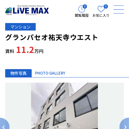
0
0
閲覧履歴
お気に入り
マンション
グランパセオ祐天寺ウエスト
11.2
賃料
万円
物件写真
PHOTO GALLERY