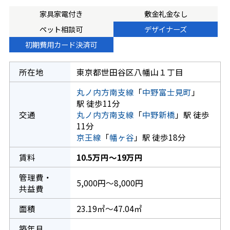
家具家電付き
敷金礼金なし
ペット相談可
デザイナーズ
初期費用カード決済可
所在地
東京都世田谷区八幡山１丁目
丸ノ内方南支線
「
中野富士見町
」
駅 徒歩11分
交通
丸ノ内方南支線
「
中野新橋
」駅 徒歩
11分
京王線
「
幡ヶ谷
」駅 徒歩18分
賃料
10.5万円～19万円
管理費・
5,000円～8,000円
共益費
面積
23.19㎡～47.04㎡
築年月