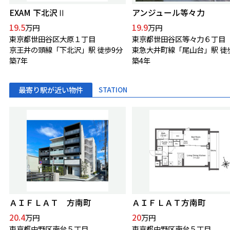
EXAM 下北沢Ⅱ
アンジュール等々力
19.5
19.9
万円
万円
東京都世田谷区大原１丁目
東京都世田谷区等々力６丁目
京王井の頭線「下北沢」駅 徒歩9分
築7年
築4年
最寄り駅が近い物件
STATION
ＡＩＦＬＡＴ 方南町
ＡＩＦＬＡＴ方南町
20.4
20
万円
万円
東京都中野区南台５丁目
東京都中野区南台５丁目