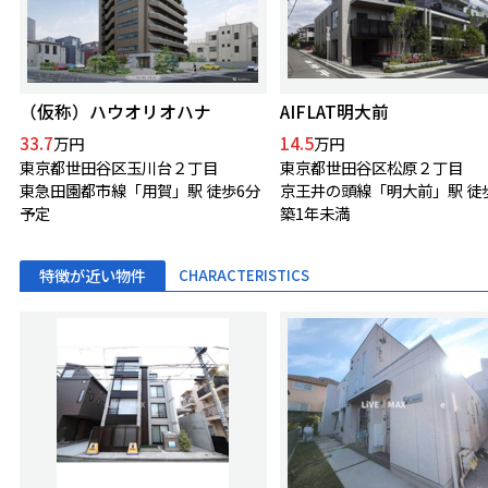
（仮称）ハウオリオハナ
AIFLAT明大前
33.7
14.5
万円
万円
東京都世田谷区玉川台２丁目
東京都世田谷区松原２丁目
東急田園都市線「用賀」駅 徒歩6分
京王井の頭線「明大前」駅 徒
予定
築1年未満
特徴が近い物件
CHARACTERISTICS