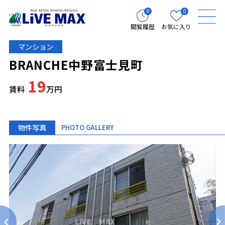
0
0
閲覧履歴
お気に入り
マンション
BRANCHE中野富士見町
19
賃料
万円
物件写真
PHOTO GALLERY