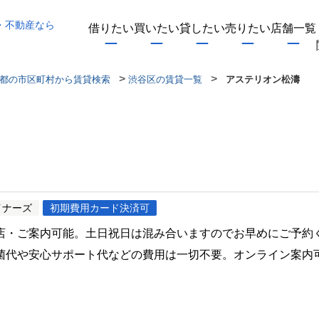
・不動産なら
借りたい
買いたい
貸したい
売りたい
店舗一覧
>
>
都の市区町村から賃貸検索
渋谷区の賃貸一覧
アステリオン松濤
イナーズ
初期費用カード決済可
店・ご案内可能。土日祝日は混み合いますのでお早めにご予約
菌代や安心サポート代などの費用は一切不要。オンライン案内