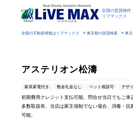
全国の賃貸物件
リブマックス
>
>
全国の不動産情報はリブマックス
東京都の賃貸検索
東京
アステリオン松濤
家具家電付き
敷金礼金なし
ペット相談可
デザ
初期費用クレジット支払可能。問合せ当日でもご来
多数取扱有。当店は家主強制でない場合、消毒・抗
可能。