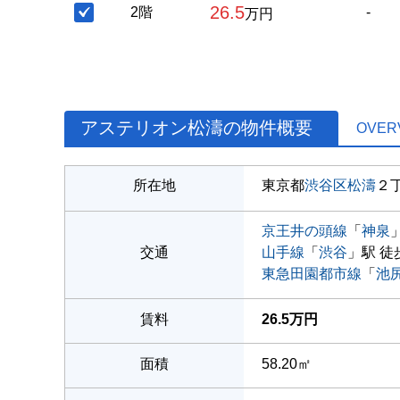
26.5
2階
-
万円
アステリオン松濤の物件概要
OVER
所在地
東京都
渋谷区
松濤
２
京王井の頭線
「
神泉
交通
山手線
「
渋谷
」駅 徒
東急田園都市線
「
池
賃料
26.5万円
面積
58.20㎡