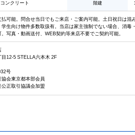
筋コンクリート
階建
支払可能。問合せ当日でもご来店・ご案内可能。土日祝日は混
・学生向け物件多数取扱有。当店は家主強制でない場合、消毒
可。写真・動画送付、WEB契約等来店不要でご契約可能。
店
2-5 STELLA六本木 2F
032号
産協会東京都本部会員
産公正取引協議会加盟