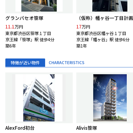
グランパセオ笹塚
（仮称）幡ヶ谷一丁目計
11.1
17
万円
万円
東京都渋谷区笹塚１丁目
東京都渋谷区幡ヶ谷１丁目
京王線「笹塚」駅 徒歩4分
京王線「幡ヶ谷」駅 徒歩6分
築6年
築1年
特徴が近い物件
CHARACTERISTICS
AlexFord初台
Alivis笹塚