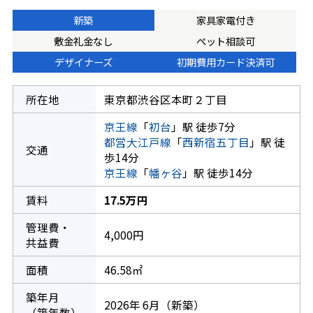
新築
家具家電付き
敷金礼金なし
ペット相談可
デザイナーズ
初期費用カード決済可
所在地
東京都渋谷区本町２丁目
京王線
「
初台
」駅 徒歩7分
都営大江戸線
「
西新宿五丁目
」駅 徒
交通
歩14分
京王線
「
幡ヶ谷
」駅 徒歩14分
賃料
17.5万円
管理費・
4,000円
共益費
面積
46.58㎡
築年月
2026年 6月（新築）
（築年数）