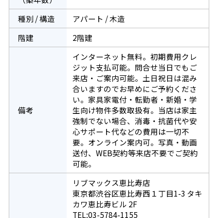
種別 / 構造
アパート / 木造
階建
2階建
インターネット無料。初期費用クレ
ジット支払可能。問合せ当日でもご
来店・ご案内可能。土日祝日は混み
合いますのでお早めにご予約くださ
い。家具家電付・転勤者・新婚・学
備考
生向け物件多数取扱有。当店は家主
強制でない場合、消毒・抗菌代や安
心サポート代などの費用は一切不
要。オンライン案内可。写真・動画
送付、WEB契約等来店不要でご契約
可能。
リブマックス恵比寿店
東京都渋谷区恵比寿西１丁目1-3 タキ
カワ恵比寿ビル 2F
TEL:03-5784-1155