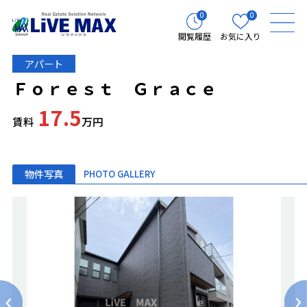
0
0
閲覧履歴
お気に入り
アパート
Ｆｏｒｅｓｔ Ｇｒａｃｅ
17.5
賃料
万円
物件写真
PHOTO GALLERY