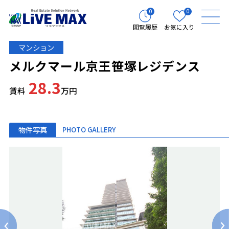
0
0
閲覧履歴
お気に入り
マンション
メルクマール京王笹塚レジデンス
28.3
賃料
万円
物件写真
PHOTO GALLERY