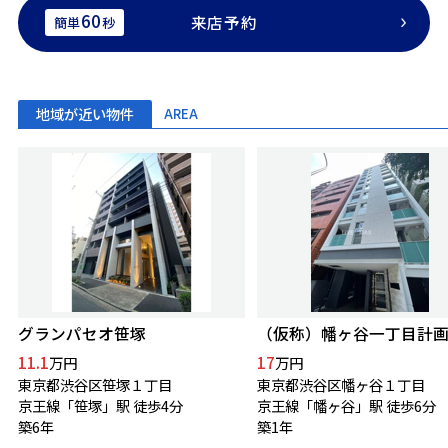
60
来店予約
簡単
秒
地域が近い物件
AREA
グランパセオ笹塚
（仮称）幡ヶ谷一丁目計
11.1
17
万円
万円
東京都渋谷区笹塚１丁目
東京都渋谷区幡ヶ谷１丁目
京王線「笹塚」駅 徒歩4分
京王線「幡ヶ谷」駅 徒歩6分
築6年
築1年