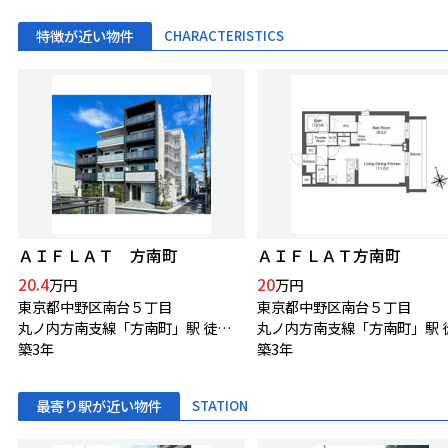
特徴が近い物件
CHARACTERISTICS
ＡＩＦＬＡＴ 方南町
ＡＩＦＬＡＴ方南町
20.4
20
万円
万円
東京都中野区南台５丁目
東京都中野区南台５丁目
丸ノ内方南支線「方南町」駅 徒歩6分
築3年
築3年
最寄り駅が近い物件
STATION