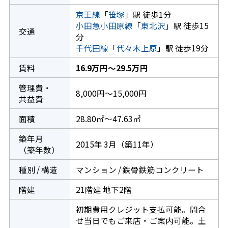
京王線
「
笹塚
」駅 徒歩1分
小田急小田原線
「
東北沢
」駅 徒歩15
交通
分
千代田線
「
代々木上原
」駅 徒歩19分
賃料
16.9万円～29.5万円
管理費・
8,000円～15,000円
共益費
面積
28.80㎡～47.63㎡
築年月
2015年 3月（築11年）
（築年数）
種別 / 構造
マンション / 鉄骨鉄筋コンクリート
階建
21階建 地下2階
初期費用クレジット支払可能。問合
せ当日でもご来店・ご案内可能。土