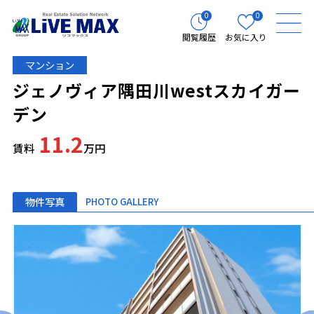
0
0
閲覧履歴
お気に入り
マンション
ジェノヴィア隅田川westスカイガー
デン
11.2
賃料
万円
物件写真
PHOTO GALLERY