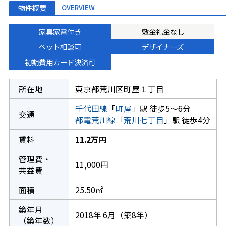
物件概要
OVERVIEW
家具家電付き
敷金礼金なし
ペット相談可
デザイナーズ
初期費用カード決済可
所在地
東京都荒川区町屋１丁目
千代田線
「
町屋
」駅 徒歩5～6分
交通
都電荒川線
「
荒川七丁目
」駅 徒歩4分
賃料
11.2万円
管理費・
11,000円
共益費
面積
25.50㎡
築年月
2018年 6月（築8年）
（築年数）