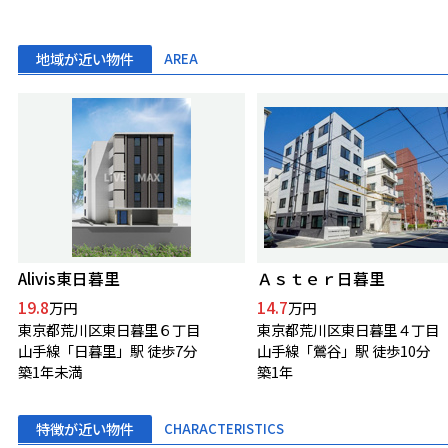
地域が近い物件
AREA
Alivis東日暮里
Ａｓｔｅｒ日暮里
19.8
14.7
万円
万円
東京都荒川区東日暮里６丁目
東京都荒川区東日暮里４丁目
山手線「日暮里」駅 徒歩7分
山手線「鶯谷」駅 徒歩10分
築1年未満
築1年
特徴が近い物件
CHARACTERISTICS