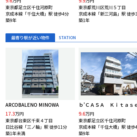
9.6
9.9
万円
万円
東京都足立区千住河原町
東京都荒川区荒川５丁目
京成本線「千住大橋」駅 徒歩4分
京成本線「新三河島」駅 徒歩
築9年
築1年
最寄り駅が近い物件
STATION
ARCOBALENO MINOWA
17.3
9.6
万円
万円
東京都台東区千束４丁目
東京都足立区千住河原町
日比谷線「三ノ輪」駅 徒歩11分
京成本線「千住大橋」駅 徒歩
築1年未満
築9年