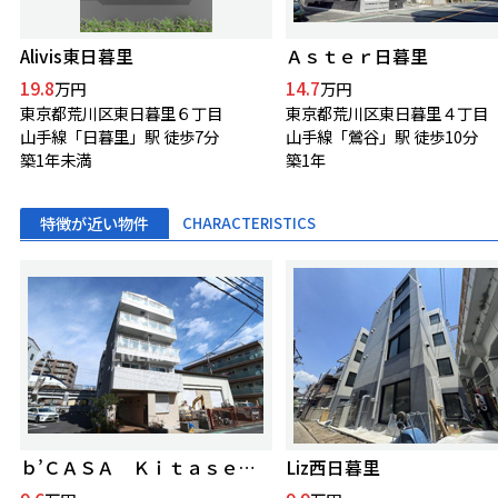
Alivis東日暮里
Ａｓｔｅｒ日暮里
19.8
14.7
万円
万円
東京都荒川区東日暮里６丁目
東京都荒川区東日暮里４丁目
山手線「日暮里」駅 徒歩7分
山手線「鶯谷」駅 徒歩10分
築1年未満
築1年
特徴が近い物件
CHARACTERISTICS
ｂ’ＣＡＳＡ Ｋｉｔａｓｅｎｊｕ
Liz西日暮里