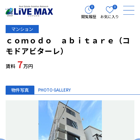
0
0
閲覧履歴
お気に入り
マンション
ｃｏｍｏｄｏ ａｂｉｔａｒｅ（コ
モドアビターレ）
7
賃料
万円
物件写真
PHOTO GALLERY