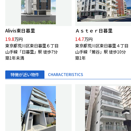
Alivis東日暮里
Ａｓｔｅｒ日暮里
19.8
14.7
万円
万円
東京都荒川区東日暮里６丁目
東京都荒川区東日暮里４丁目
山手線「日暮里」駅 徒歩7分
山手線「鶯谷」駅 徒歩10分
築1年未満
築1年
特徴が近い物件
CHARACTERISTICS