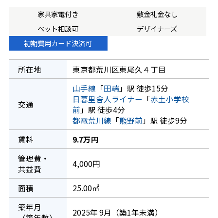
家具家電付き
敷金礼金なし
ペット相談可
デザイナーズ
初期費用カード決済可
所在地
東京都荒川区東尾久４丁目
山手線
「
田端
」駅 徒歩15分
日暮里舎人ライナー
「
赤土小学校
交通
前
」駅 徒歩4分
都電荒川線
「
熊野前
」駅 徒歩9分
賃料
9.7万円
管理費・
4,000円
共益費
面積
25.00㎡
築年月
2025年 9月（築1年未満）
（築年数）