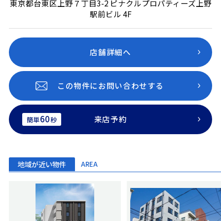
東京都台東区上野７丁目3-2 ピナクルプロパティーズ上野
駅前ビル 4F
店舗詳細へ
この物件にお問い合わせする
60
来店予約
簡単
秒
地域が近い物件
AREA