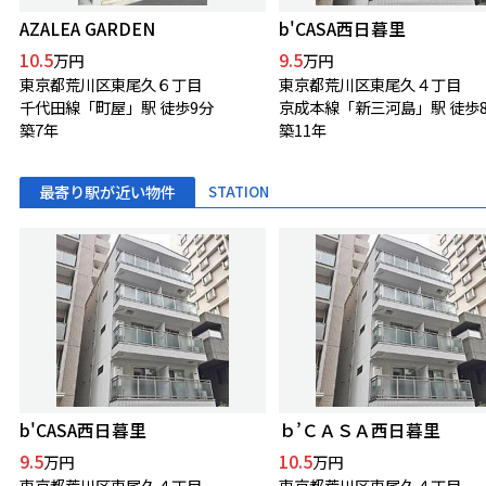
AZALEA GARDEN
b'CASA西日暮里
10.5
9.5
万円
万円
東京都荒川区東尾久６丁目
東京都荒川区東尾久４丁目
千代田線「町屋」駅 徒歩9分
京成本線「新三河島」駅 徒歩
築7年
築11年
最寄り駅が近い物件
STATION
b'CASA西日暮里
ｂ’ＣＡＳＡ西日暮里
9.5
10.5
万円
万円
東京都荒川区東尾久４丁目
東京都荒川区東尾久４丁目