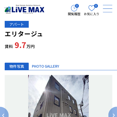
0
0
閲覧履歴
お気に入り
アパート
エリタージュ
9.7
賃料
万円
物件写真
PHOTO GALLERY