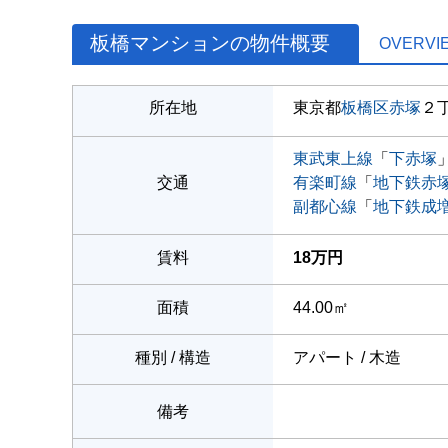
板橋マンションの物件概要
OVERVI
所在地
東京都
板橋区
赤塚
２
東武東上線
「
下赤塚
交通
有楽町線
「
地下鉄赤
副都心線
「
地下鉄成
賃料
18万円
面積
44.00㎡
種別 / 構造
アパート / 木造
備考