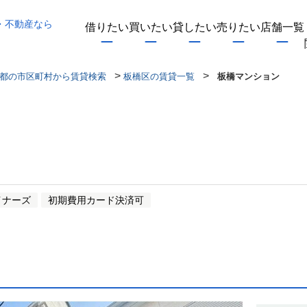
・不動産なら
借りたい
買いたい
貸したい
売りたい
店舗一覧
>
>
都の市区町村から賃貸検索
板橋区の賃貸一覧
板橋マンション
イナーズ
初期費用カード決済可