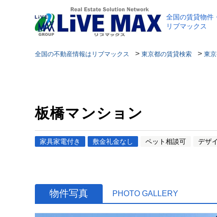
全国の賃貸物件
リブマックス
>
>
全国の不動産情報はリブマックス
東京都の賃貸検索
東京
板橋マンション
家具家電付き
敷金礼金なし
ペット相談可
デザ
物件写真
PHOTO GALLERY