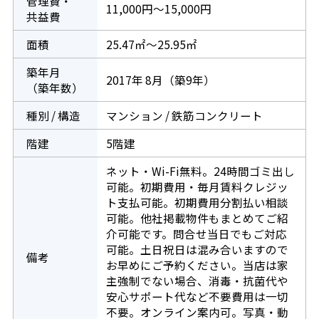
管理費・
11,000円～15,000円
共益費
面積
25.47㎡～25.95㎡
築年月
2017年 8月（築9年）
（築年数）
種別 / 構造
マンション / 鉄筋コンクリート
階建
5階建
ネット・Wi-Fi無料。24時間ゴミ出し
可能。初期費用・毎月賃料クレジッ
ト支払可能。初期費用分割払い相談
可能。他社掲載物件もまとめてご紹
介可能です。問合せ当日でもご対応
可能。土日祝日は混み合いますので
備考
お早めにご予約ください。当店は家
主強制でない場合、消毒・抗菌代や
安心サポート代など不要費用は一切
不要。オンライン案内可。写真・動