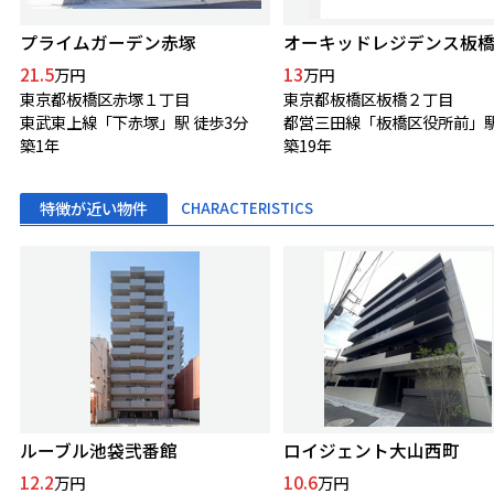
プライムガーデン赤塚
オーキッドレジデンス板
21.5
13
万円
万円
東京都板橋区赤塚１丁目
東京都板橋区板橋２丁目
東武東上線「下赤塚」駅 徒歩3分
築1年
築19年
特徴が近い物件
CHARACTERISTICS
ルーブル池袋弐番館
ロイジェント大山西町
12.2
10.6
万円
万円