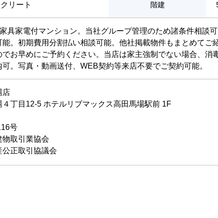
ンクリート
階建
料。 家具家電付マンション。当社グループ管理のため諸条件相談可
可能。初期費用分割払い相談可能。他社掲載物件もまとめてご
のでお早めにご予約ください。当店は家主強制でない場合、消
内可。写真・動画送付、WEB契約等来店不要でご契約可能。
場店
丁目12-5 ホテルリブマックス高田馬場駅前 1F
116号
建物取引業協会
産公正取引協議会