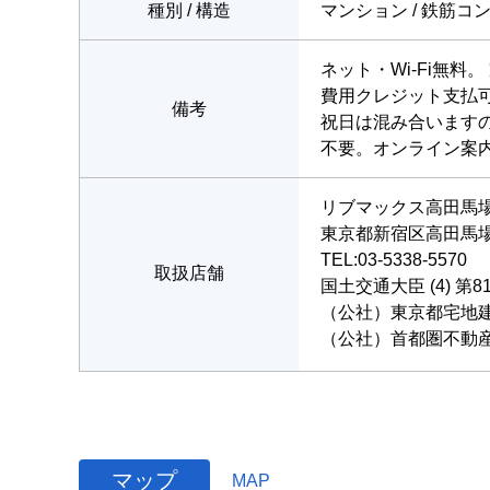
種別 / 構造
マンション / 鉄筋コ
ネット・Wi-Fi無
費用クレジット支払
備考
祝日は混み合います
不要。オンライン案
リブマックス高田馬
東京都新宿区高田馬場４
TEL:03-5338-5570
取扱店舗
国土交通大臣 (4) 第8
（公社）東京都宅地
（公社）首都圏不動
マップ
MAP