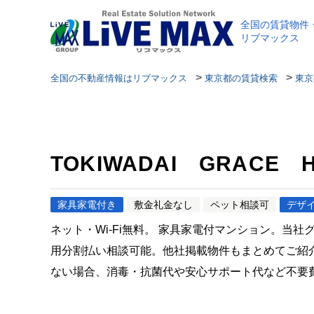
全国の賃貸物件
リブマックス
>
>
全国の不動産情報はリブマックス
東京都の賃貸検索
東京
TOKIWADAI GRACE H
家具家電付き
敷金礼金なし
ペット相談可
デザ
ネット・Wi-Fi無料。 家具家電付マンション。当
用分割払い相談可能。他社掲載物件もまとめてご紹
ない場合、消毒・抗菌代や安心サポート代など不要