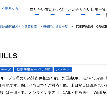
・不動産なら
借りたい
買いたい
貸したい
売りたい
店舗一覧
>
>
都の市区町村から賃貸検索
板橋区の賃貸一覧
TOKIWADAI GRACE
ILLS
イナーズ
初期費用カード決済可
パノラマ
社グループ管理のため諸条件相談可能。外国籍OK。モバイルWi
介可能です。問合せ当日でもご対応可能。土日祝日は混み合い
費用は一切不要。オンライン案内可。写真・動画送付、WEB契