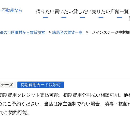
・不動産なら
借りたい
買いたい
貸したい
売りたい
店舗一覧
>
>
都の市区町村から賃貸検索
練馬区の賃貸一覧
メインステージ中村橋
イナーズ
初期費用カード決済可
。初期費用クレジット支払可能。初期費用分割払い相談可能。他
めにご予約ください。当店は家主強制でない場合、消毒・抗菌
でご契約可能。