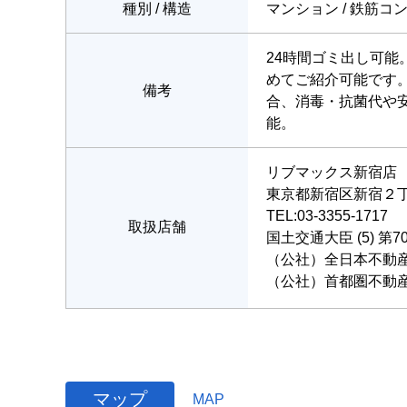
種別 / 構造
マンション / 鉄筋コ
24時間ゴミ出し可
めてご紹介可能です
備考
合、消毒・抗菌代や
能。
リブマックス新宿店
東京都新宿区新宿２丁目
TEL:03-3355-1717
取扱店舗
国土交通大臣 (5) 第7
（公社）全日本不動
（公社）首都圏不動
マップ
MAP