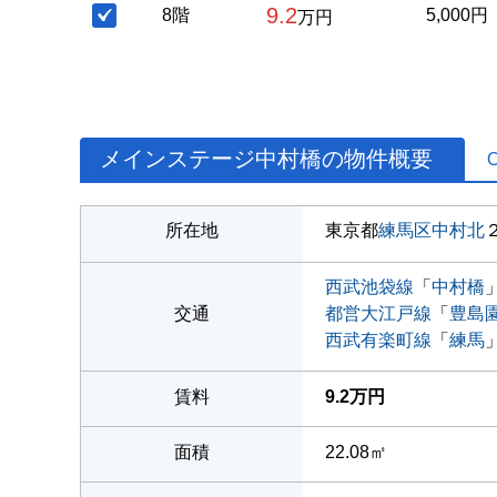
9.2
8階
5,000円
万円
メインステージ中村橋の物件概要
所在地
東京都
練馬区
中村北
西武池袋線
「
中村橋
交通
都営大江戸線
「
豊島
西武有楽町線
「
練馬
賃料
9.2万円
面積
22.08㎡