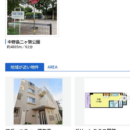
中野島二ヶ領公園
約4805m／61分
地域が近い物件
AREA