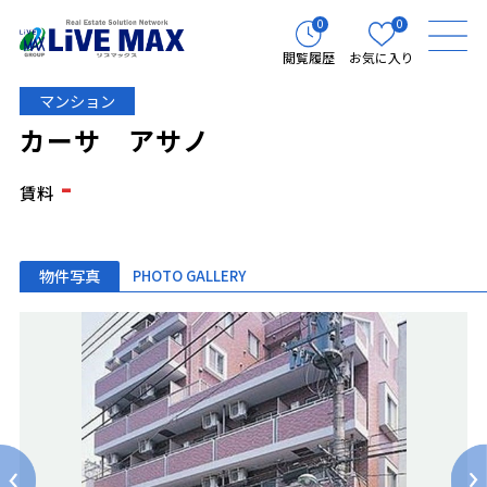
0
0
閲覧履歴
お気に入り
マンション
カーサ アサノ
-
賃料
物件写真
PHOTO GALLERY