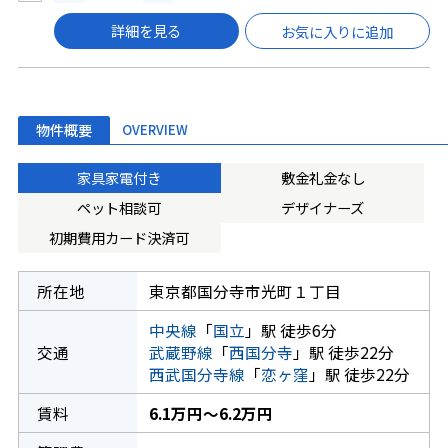
詳細を見る
お気に入りに追加
物件概要
OVERVIEW
家具家電付き
敷金礼金なし
ペット相談可
デザイナーズ
初期費用カード決済可
所在地
東京都国分寺市光町１丁目
中央線
「
国立
」駅 徒歩6分
交通
武蔵野線
「
西国分寺
」駅 徒歩22分
西武国分寺線
「
恋ヶ窪
」駅 徒歩22分
賃料
6.1万円～6.2万円