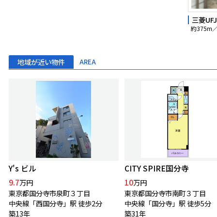
三菱UF
約375m
地域が近い物件
AREA
Y's ビル
CITY SPIRE国分寺
9.7
10
万円
万円
東京都国分寺市泉町３丁目
東京都国分寺市南町３丁目
中央線「西国分寺」駅 徒歩2分
中央線「国分寺」駅 徒歩5分
築13年
築31年