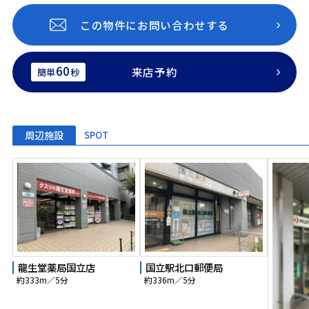
この物件にお問い合わせする
60
来店予約
簡単
秒
周辺施設
SPOT
龍生堂薬局国立店
国立駅北口郵便局
約333m／5分
約336m／5分