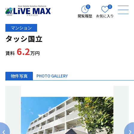
0
0
閲覧履歴
お気に入り
マンション
タッシ国立
6.2
賃料
万円
物件写真
PHOTO GALLERY