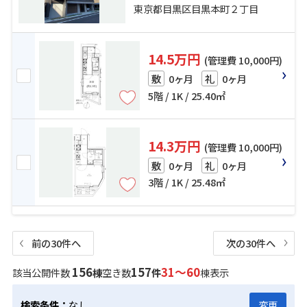
22分
東京都目黒区目黒本町２丁目
14.5万円
(管理費 10,000円)
0ヶ月
0ヶ月
敷
礼
5階 / 1K / 25.40㎡
14.3万円
(管理費 10,000円)
0ヶ月
0ヶ月
敷
礼
3階 / 1K / 25.48㎡
前の30件へ
次の30件へ
156
157
31～60
該当公開件数
棟
空き数
件
棟表示
検索条件：
なし
変更