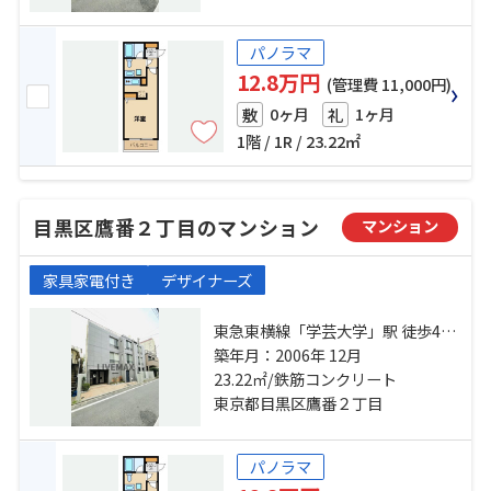
パノラマ
12.8万円
(管理費 11,000円)
0ヶ月
1ヶ月
敷
礼
1階 / 1R / 23.22㎡
目黒区鷹番２丁目のマンション
マンション
家具家電付き
デザイナーズ
東急東横線「学芸大学」駅 徒歩4分
東急東横線「祐天寺」駅 徒歩12分
築年月：2006年 12月
東急東横線「都立大学」駅 徒歩26
23.22㎡/鉄筋コンクリート
分
東京都目黒区鷹番２丁目
パノラマ