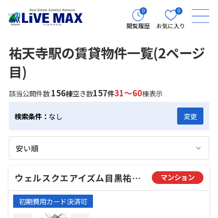
0
0
閲覧履歴
お気に入り
祐天寺駅の賃貸物件一覧(2ページ
目)
156
157
31～60
該当公開件数
棟
空き数
件
棟表示
検索条件：
なし
変更
ウェルスクエアイズム目黒祐天寺
マンション
初期費用カード決済可