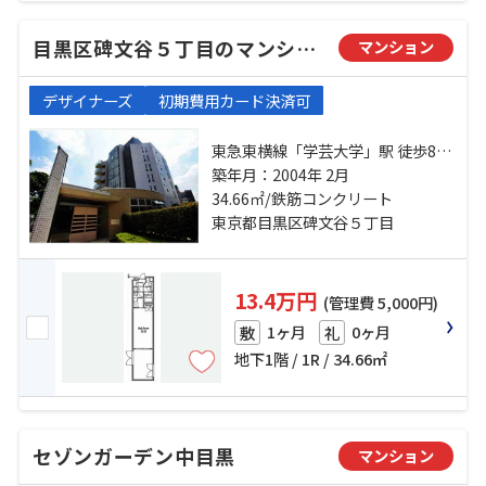
目黒区碑文谷５丁目のマンション
マンション
デザイナーズ
初期費用カード決済可
東急東横線「学芸大学」駅 徒歩8分
東急東横線「都立大学」駅 徒歩13
築年月：2004年 2月
分 東急東横線「祐天寺」駅 徒歩24
34.66㎡/鉄筋コンクリート
分
東京都目黒区碑文谷５丁目
13.4万円
(管理費 5,000円)
1ヶ月
0ヶ月
敷
礼
地下1階 / 1R / 34.66㎡
セゾンガーデン中目黒
マンション