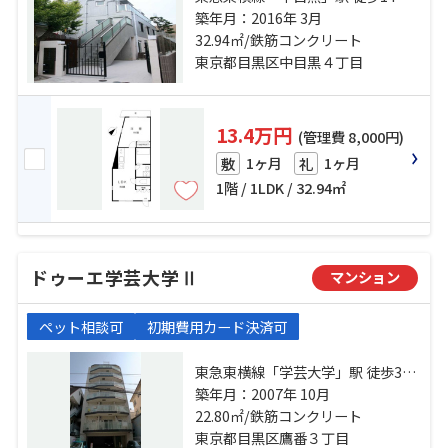
山手線「目黒」駅 徒歩15分 東急東
築年月：2016年 3月
横線「祐天寺」駅 徒歩18分
32.94㎡/鉄筋コンクリート
東京都目黒区中目黒４丁目
13.4万円
(管理費 8,000円)
1ヶ月
1ヶ月
敷
礼
1階 / 1LDK / 32.94㎡
ドゥーエ学芸大学Ⅱ
マンション
ペット相談可
初期費用カード決済可
東急東横線「学芸大学」駅 徒歩3分
東急東横線「祐天寺」駅 徒歩17分
築年月：2007年 10月
東急東横線「都立大学」駅 徒歩21
22.80㎡/鉄筋コンクリート
分
東京都目黒区鷹番３丁目