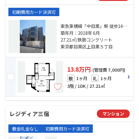
初期費用カード決済可
東急東横線「中目黒」駅 徒歩14分
東急東横線「祐天寺」駅 徒歩11分
築年月：2018年 6月
東急田園都市線「池尻大橋」駅 徒
27.21㎡/鉄筋コンクリート
歩15分
東京都目黒区上目黒５丁目
13.8万円
(管理費 7,000円)
1ヶ月
1ヶ月
敷
礼
3階 / 1DK / 27.21㎡
レジディア三宿
マンション
敷金礼金なし
初期費用カード決済可