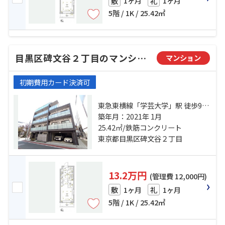
1ヶ月
1ヶ月
敷
礼
5階 / 1K / 25.42㎡
目黒区碑文谷２丁目のマンション
マンション
初期費用カード決済可
東急東横線「学芸大学」駅 徒歩9分
東急東横線「都立大学」駅 徒歩16
築年月：2021年 1月
分 東急東横線「祐天寺」駅 徒歩22
25.42㎡/鉄筋コンクリート
分
東京都目黒区碑文谷２丁目
13.2万円
(管理費 12,000円)
1ヶ月
1ヶ月
敷
礼
5階 / 1K / 25.42㎡