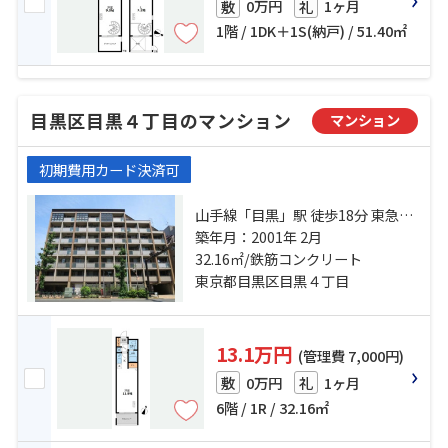
0万円
1ヶ月
敷
礼
1階 / 1DK＋1S(納戸) / 51.40㎡
目黒区目黒４丁目のマンション
マンション
初期費用カード決済可
山手線「目黒」駅 徒歩18分 東急東
横線「祐天寺」駅 徒歩19分 東急目
築年月：2001年 2月
黒線「不動前」駅 徒歩19分
32.16㎡/鉄筋コンクリート
東京都目黒区目黒４丁目
13.1万円
(管理費 7,000円)
0万円
1ヶ月
敷
礼
6階 / 1R / 32.16㎡