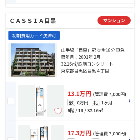
ＣＡＳＳＩＡ目黒
マンション
初期費用カード決済可
山手線「目黒」駅 徒歩18分 東急東
横線「祐天寺」駅 徒歩19分 東急目
築年月：2001年 2月
黒線「不動前」駅 徒歩19分
32.16㎡/鉄筋コンクリート
東京都目黒区目黒４丁目
13.1万円
(管理費 7,000円)
0万円
1ヶ月
敷
礼
6階 / 1R / 32.16㎡
17.3万円
(管理費 7,000円)