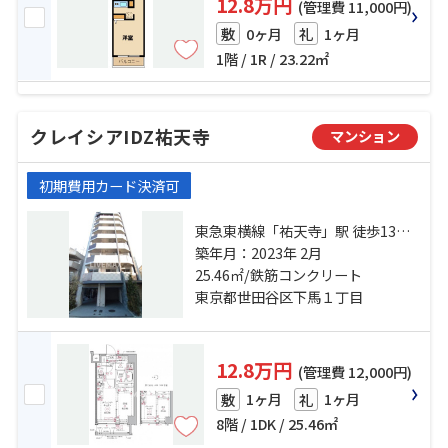
12.8万円
(管理費 11,000円)
0ヶ月
1ヶ月
敷
礼
1階 / 1R / 23.22㎡
クレイシアIDZ祐天寺
マンション
初期費用カード決済可
東急東横線「祐天寺」駅 徒歩13分
東急田園都市線「三軒茶屋」駅 徒
築年月：2023年 2月
歩17分 東急田園都市線「池尻大
25.46㎡/鉄筋コンクリート
橋」駅 徒歩19分
東京都世田谷区下馬１丁目
12.8万円
(管理費 12,000円)
1ヶ月
1ヶ月
敷
礼
8階 / 1DK / 25.46㎡