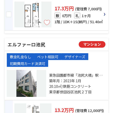
17.3万円
(管理費 7,000円)
0万円
1ヶ月
敷
礼
1階 / 1DK＋1S(納戸) / 51.40㎡
エルファーロ池尻
マンション
敷金礼金なし
ペット相談可
デザイナーズ
初期費用カード決済可
東急田園都市線「池尻大橋」駅 徒
歩4分 京王井の頭線「駒場東大前」
築年月：2023年 1月
駅 徒歩21分 東急東横線「祐天寺」
20.10㎡/鉄筋コンクリート
駅 徒歩22分
東京都世田谷区池尻２丁目
13.2万円
(管理費 12,000円)