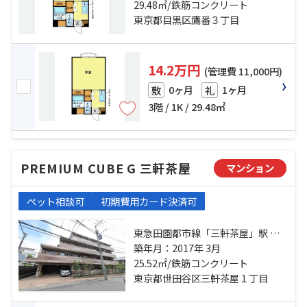
東急東横線「都立大学」駅 徒歩18
29.48㎡/鉄筋コンクリート
分
東京都目黒区鷹番３丁目
14.2万円
(管理費 11,000円)
0ヶ月
1ヶ月
敷
礼
3階 / 1K / 29.48㎡
PREMIUM CUBE G 三軒茶屋
マンション
ペット相談可
初期費用カード決済可
東急田園都市線「三軒茶屋」駅 徒
歩7分 東急東横線「祐天寺」駅 徒歩
築年月：2017年 3月
26分 東急世田谷線「西太子堂」
25.52㎡/鉄筋コンクリート
駅 徒歩14分
東京都世田谷区三軒茶屋１丁目