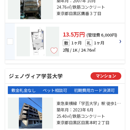
東急東横線「祐天寺」駅 徒歩17分
築年月：2007年 10月
東急東横線「都立大学」駅 徒歩21
24.76㎡/鉄筋コンクリート
分
東京都目黒区鷹番３丁目
13.5万円
(管理費 6,000円)
1ヶ月
1ヶ月
敷
礼
2階 / 1K / 24.76㎡
ジェノヴィア学芸大学
マンション
敷金礼金なし
ペット相談可
初期費用カード決済可
東急東横線「学芸大学」駅 徒歩12
分 東急目黒線「武蔵小山」駅 徒歩
築年月：2023年 6月
20分 東急東横線「祐天寺」駅 徒歩
25.40㎡/鉄筋コンクリート
22分
東京都目黒区目黒本町２丁目