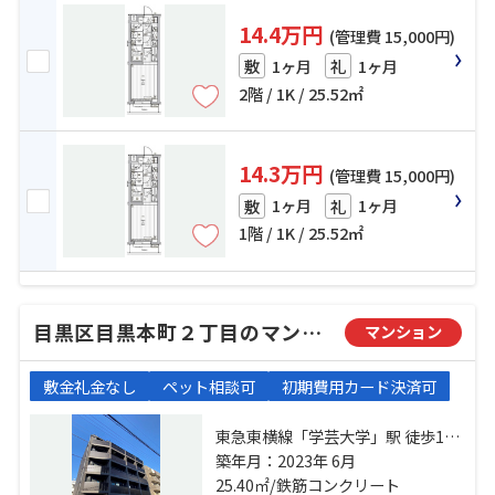
14.4万円
(管理費 15,000円)
1ヶ月
1ヶ月
敷
礼
2階 / 1K / 25.52㎡
14.3万円
(管理費 15,000円)
1ヶ月
1ヶ月
敷
礼
1階 / 1K / 25.52㎡
目黒区目黒本町２丁目のマンション
マンション
敷金礼金なし
ペット相談可
初期費用カード決済可
東急東横線「学芸大学」駅 徒歩12
分 東急目黒線「武蔵小山」駅 徒歩
築年月：2023年 6月
20分 東急東横線「祐天寺」駅 徒歩
25.40㎡/鉄筋コンクリート