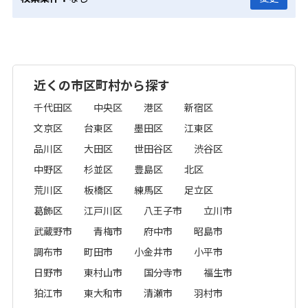
近くの市区町村から探す
千代田区
中央区
港区
新宿区
文京区
台東区
墨田区
江東区
品川区
大田区
世田谷区
渋谷区
中野区
杉並区
豊島区
北区
荒川区
板橋区
練馬区
足立区
葛飾区
江戸川区
八王子市
立川市
武蔵野市
青梅市
府中市
昭島市
調布市
町田市
小金井市
小平市
日野市
東村山市
国分寺市
福生市
狛江市
東大和市
清瀬市
羽村市