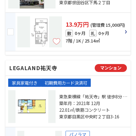
橋」駅 徒歩17分
東京都世田谷区下馬２丁目
13.9万円
(管理費 15,000円)
0ヶ月
0ヶ月
敷
礼
7階 / 1K / 25.14㎡
LEGALAND祐天寺
マンション
家具家電付き
初期費用カード決済可
東急東横線「祐天寺」駅 徒歩8分 東
急東横線「学芸大学」駅 徒歩11分
築年月：2021年 12月
日比谷線「中目黒」駅 徒歩23分
22.01㎡/鉄筋コンクリート
東京都目黒区中央町２丁目3-16
パノラマ