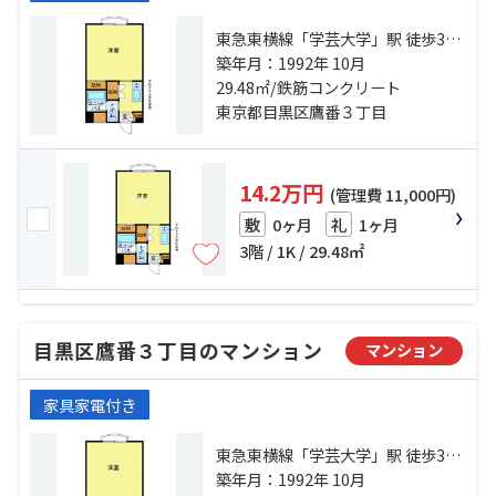
東急東横線「学芸大学」駅 徒歩3分
東急東横線「祐天寺」駅 徒歩17分
築年月：1992年 10月
東急東横線「都立大学」駅 徒歩18
29.48㎡/鉄筋コンクリート
分
東京都目黒区鷹番３丁目
14.2万円
(管理費 11,000円)
0ヶ月
1ヶ月
敷
礼
3階 / 1K / 29.48㎡
目黒区鷹番３丁目のマンション
マンション
家具家電付き
東急東横線「学芸大学」駅 徒歩3分
東急東横線「祐天寺」駅 徒歩17分
築年月：1992年 10月