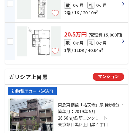
0ヶ月
0ヶ月
敷
礼
2階 / 1K / 20.10㎡
20.5万円
(管理費 15,000円)
0ヶ月
0ヶ月
敷
礼
1階 / 1LDK / 40.64㎡
ガリシア上目黒
マンション
初期費用カード決済可
東急東横線「祐天寺」駅 徒歩8分 東
急東横線「中目黒」駅 徒歩17分 東
築年月：2019年 5月
急田園都市線「池尻大橋」駅 徒歩
26.66㎡/鉄筋コンクリート
18分
東京都目黒区上目黒４丁目