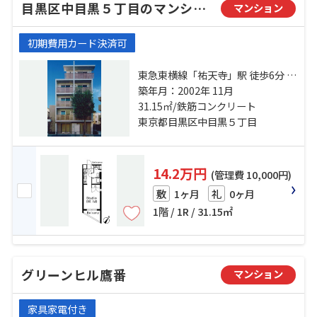
目黒区中目黒５丁目のマンション
マンション
初期費用カード決済可
東急東横線「祐天寺」駅 徒歩6分 日
比谷線「中目黒」駅 徒歩15分 東急
築年月：2002年 11月
東横線「学芸大学」駅 徒歩16分
31.15㎡/鉄筋コンクリート
東京都目黒区中目黒５丁目
14.2万円
(管理費 10,000円)
1ヶ月
0ヶ月
敷
礼
1階 / 1R / 31.15㎡
グリーンヒル鷹番
マンション
家具家電付き