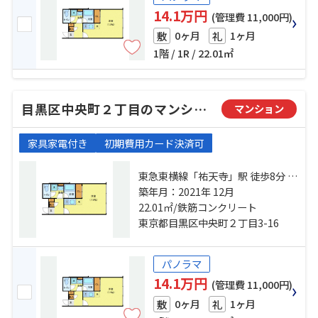
14.1万円
(管理費 11,000円)
0ヶ月
1ヶ月
敷
礼
1階 / 1R / 22.01㎡
目黒区中央町２丁目のマンション
マンション
家具家電付き
初期費用カード決済可
東急東横線「祐天寺」駅 徒歩8分 東
急東横線「学芸大学」駅 徒歩11分
築年月：2021年 12月
日比谷線「中目黒」駅 徒歩23分
22.01㎡/鉄筋コンクリート
東京都目黒区中央町２丁目3-16
パノラマ
14.1万円
(管理費 11,000円)
0ヶ月
1ヶ月
敷
礼