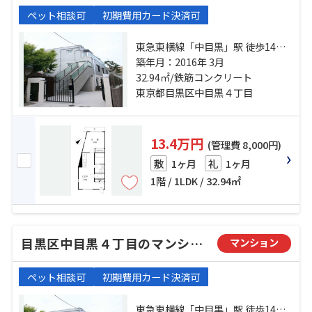
ペット相談可
初期費用カード決済可
東急東横線「中目黒」駅 徒歩14分
山手線「目黒」駅 徒歩15分 東急東
築年月：2016年 3月
横線「祐天寺」駅 徒歩18分
32.94㎡/鉄筋コンクリート
東京都目黒区中目黒４丁目
13.4万円
(管理費 8,000円)
1ヶ月
1ヶ月
敷
礼
1階 / 1LDK / 32.94㎡
目黒区中目黒４丁目のマンション
マンション
ペット相談可
初期費用カード決済可
東急東横線「中目黒」駅 徒歩14分