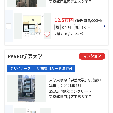
東京都目黒区五本木２丁目
12.5万円
(管理費 5,000円)
0ヶ月
1ヶ月
敷
礼
2階 / 1K / 20.54㎡
PASEO学芸大学
マンション
デザイナーズ
初期費用カード決済可
東急東横線「学芸大学」駅 徒歩7分
東急東横線「都立大学」駅 徒歩20
築年月：2021年 1月
分 東急東横線「祐天寺」駅 徒歩20
25.31㎡/鉄筋コンクリート
分
東京都世田谷区下馬６丁目