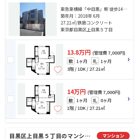
東急東横線「中目黒」駅 徒歩14分
東急東横線「祐天寺」駅 徒歩11分
築年月：2018年 6月
東急田園都市線「池尻大橋」駅 徒
27.21㎡/鉄筋コンクリート
歩15分
東京都目黒区上目黒５丁目
13.8万円
(管理費 7,000円)
1ヶ月
1ヶ月
敷
礼
3階 / 1DK / 27.21㎡
14万円
(管理費 7,000円)
1ヶ月
0ヶ月
敷
礼
1階 / 1DK / 27.21㎡
目黒区上目黒５丁目のマンション
マンション