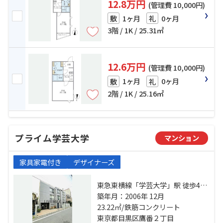
12.8万円
(管理費 10,000円)
1ヶ月
0ヶ月
敷
礼
3階 / 1K / 25.31㎡
12.6万円
(管理費 10,000円)
1ヶ月
0ヶ月
敷
礼
2階 / 1K / 25.16㎡
プライム学芸大学
マンション
家具家電付き
デザイナーズ
東急東横線「学芸大学」駅 徒歩4分
東急東横線「祐天寺」駅 徒歩12分
築年月：2006年 12月
東急東横線「都立大学」駅 徒歩26
23.22㎡/鉄筋コンクリート
分
東京都目黒区鷹番２丁目