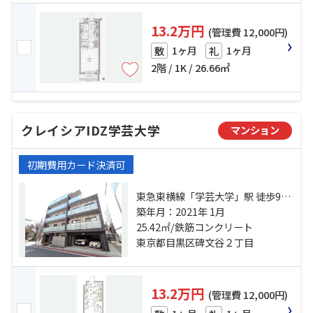
13.2万円
(管理費 12,000円)
1ヶ月
1ヶ月
敷
礼
2階 / 1K / 26.66㎡
クレイシアIDZ学芸大学
マンション
初期費用カード決済可
東急東横線「学芸大学」駅 徒歩9分
東急東横線「都立大学」駅 徒歩16
築年月：2021年 1月
分 東急東横線「祐天寺」駅 徒歩22
25.42㎡/鉄筋コンクリート
分
東京都目黒区碑文谷２丁目
13.2万円
(管理費 12,000円)