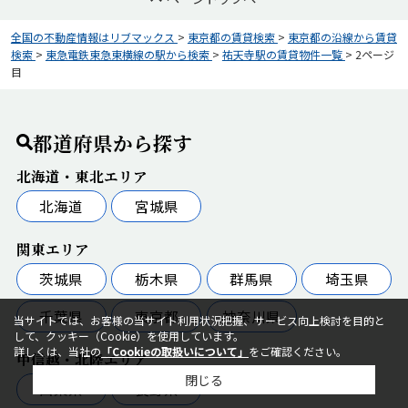
全国の不動産情報はリブマックス
>
東京都の賃貸検索
>
東京都の沿線から賃貸
検索
>
東急電鉄東急東横線の駅から検索
>
祐天寺駅の賃貸物件一覧
>
2ページ
目
都道府県から探す
北海道・東北エリア
北海道
宮城県
関東エリア
茨城県
栃木県
群馬県
埼玉県
千葉県
東京都
神奈川県
当サイトでは、お客様の当サイト利用状況把握、サービス向上検討を目的と
して、クッキー（Cookie）を使用しています。
詳しくは、当社の
「Cookieの取扱いについて」
をご確認ください。
甲信越・北陸エリア
閉じる
山梨県
長野県