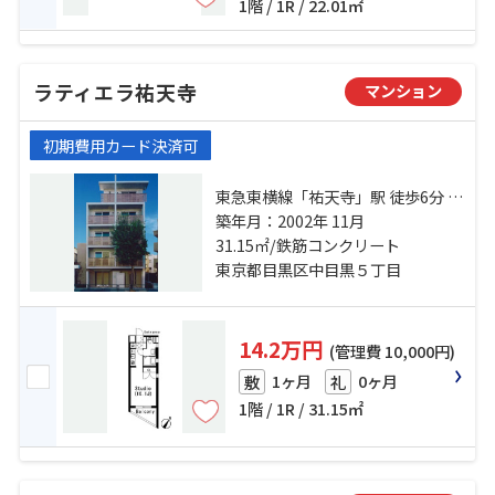
1階 / 1R / 22.01㎡
ラティエラ祐天寺
マンション
初期費用カード決済可
東急東横線「祐天寺」駅 徒歩6分 日
比谷線「中目黒」駅 徒歩15分 東急
築年月：2002年 11月
東横線「学芸大学」駅 徒歩16分
31.15㎡/鉄筋コンクリート
東京都目黒区中目黒５丁目
14.2万円
(管理費 10,000円)
1ヶ月
0ヶ月
敷
礼
1階 / 1R / 31.15㎡