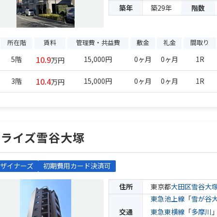
築年
築29年
階数
所在階
賃料
管理費・共益費
敷金
礼金
間取り
10.9
5階
15,000円
0ヶ月
0ヶ月
1R
万円
10.4
3階
15,000円
0ヶ月
0ヶ月
1R
万円
ブライズ雪谷大塚
ザイナーズ
初期費用カード決済可
住所
東京都
大田区
雪谷大
東急池上線
「
雪が谷
交通
東急東横線
「
多摩川