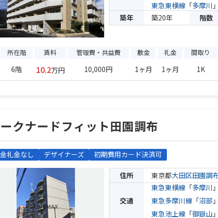
東急東横線
「
多摩川
築年
築20年
階数
所在階
賃料
管理費・共益費
敷金
礼金
間取り
10.2
6階
10,000円
1ヶ月
1ヶ月
1K
万円
パークナードフィット田園調布
金礼金なし
デザイナーズ
初期費用カード決済可
住所
東京都
大田区
田園調
東急東横線
「
多摩川
交通
東急多摩川線
「
沼部
東急池上線
「
御嶽山