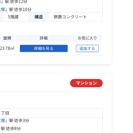
布
」駅 徒歩12分
大塚
」駅 徒歩10分
5階建
構造
鉄筋コンクリート
面積
詳細
お気に入り
23.78㎡
詳細を見る
追加する
マンション
２丁目
大塚
」駅 徒歩3分
」駅 徒歩8分