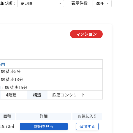
並び順：
表示件数：
マンション
布南
」駅 徒歩5分
」駅 徒歩13分
川
」駅 徒歩15分
4階建
構造
鉄筋コンクリート
面積
詳細
お気に入り
19.70㎡
詳細を見る
追加する