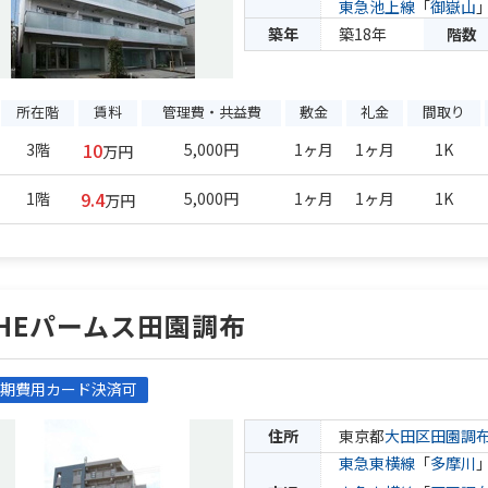
東急池上線
「
御嶽山
築年
築18年
階数
所在階
賃料
管理費・共益費
敷金
礼金
間取り
10
3階
5,000円
1ヶ月
1ヶ月
1K
万円
9.4
1階
5,000円
1ヶ月
1ヶ月
1K
万円
HEパームス田園調布
期費用カード決済可
住所
東京都
大田区
田園調
東急東横線
「
多摩川