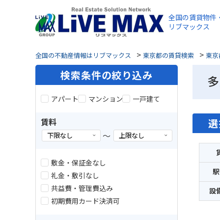
全国の賃貸物件
リブマックス
>
>
全国の不動産情報はリブマックス
東京都の賃貸検索
東京
検索条件の絞り込み
多
アパート
マンション
一戸建て
賃料
選
～
敷金・保証金なし
駅
礼金・敷引なし
共益費・管理費込み
設
初期費用カード決済可