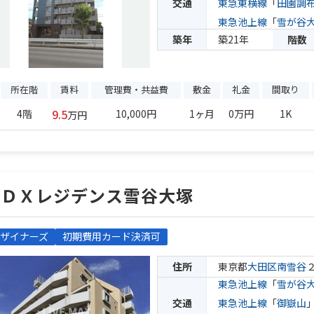
交通
東急東横線
「
田園調
東急池上線
「
雪が谷
築年
築21年
階数
所在階
賃料
管理費・共益費
敷金
礼金
間取り
9.5
4階
10,000円
1ヶ月
0万円
1K
万円
ＫＤＸレジデンス雪谷大塚
ザイナーズ
初期費用カード決済可
住所
東京都
大田区
南雪谷
東急池上線
「
雪が谷
交通
東急池上線
「
御嶽山