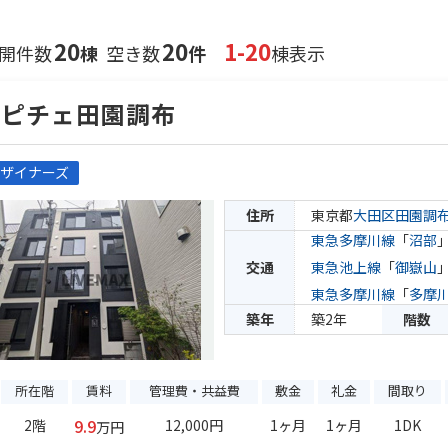
20
20
1-20
開件数
棟
空き数
件
棟表示
アピチェ田園調布
ザイナーズ
住所
東京都
大田区
田園調
東急多摩川線
「
沼部
交通
東急池上線
「
御嶽山
東急多摩川線
「
多摩
築年
築2年
階数
所在階
賃料
管理費・共益費
敷金
礼金
間取り
9.9
2階
12,000円
1ヶ月
1ヶ月
1DK
万円