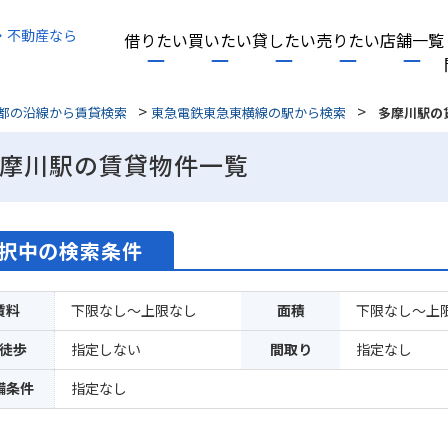
・不動産なら
借りたい
買いたい
貸したい
売りたい
店舗一覧
>
>
都の沿線から賃貸検索
東急電鉄東急東横線の駅から検索
多摩川駅の
摩川駅の賃貸物件一覧
択中の検索条件
賃料
下限なし～上限なし
面積
下限なし～上
徒歩
指定しない
間取り
指定なし
備条件
指定なし