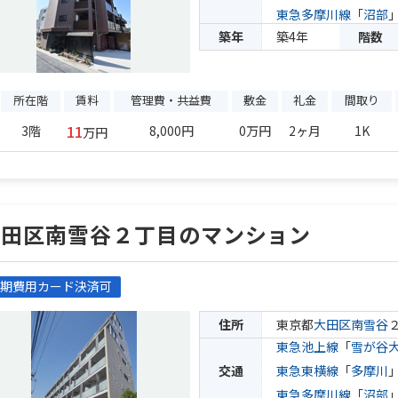
東急多摩川線
「
沼部
築年
築4年
階数
所在階
賃料
管理費・共益費
敷金
礼金
間取り
11
3階
8,000円
0万円
2ヶ月
1K
万円
大田区南雪谷２丁目のマンション
期費用カード決済可
住所
東京都
大田区
南雪谷
東急池上線
「
雪が谷
交通
東急東横線
「
多摩川
東急多摩川線
「
沼部