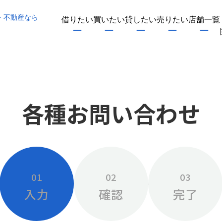
・不動産なら
借りたい
買いたい
貸したい
売りたい
店舗一覧
各種お問い合わせ
01
02
03
入力
確認
完了