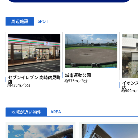
周辺施設
SPOT
城南運動公園
セブンイレブン 高崎鶴見町
約576m／8分
店
イオン
約439m／6分
店
約900m
地域が近い物件
AREA