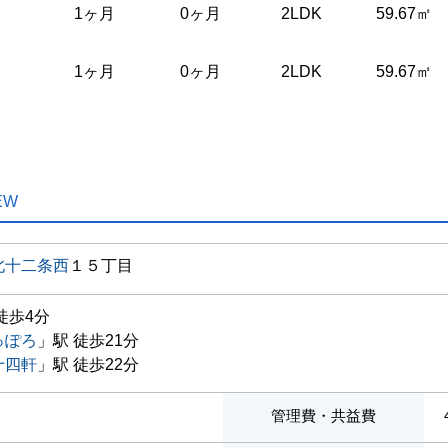
1ヶ月
0ヶ月
2LDK
59.67㎡
1ヶ月
0ヶ月
2LDK
59.67㎡
EW
北十二条西
１５丁目
徒歩4分
っぽろ
」駅 徒歩21分
十四軒
」駅 徒歩22分
管理費・共益費