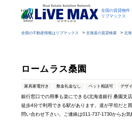
全国の賃貸物件
リブマックス
>
>
全国の不動産情報はリブマックス
北海道の賃貸検索
北海
ロームラス桑園
家具家電付き
敷金礼金なし
ペット相談可
デザ
銀行窓口での用事も楽にできる(北海道銀行 桑園支
徒歩4分で利用できる駅があります。道が平坦だと
問い合わせ下さい。ご連絡は011-737-1730か