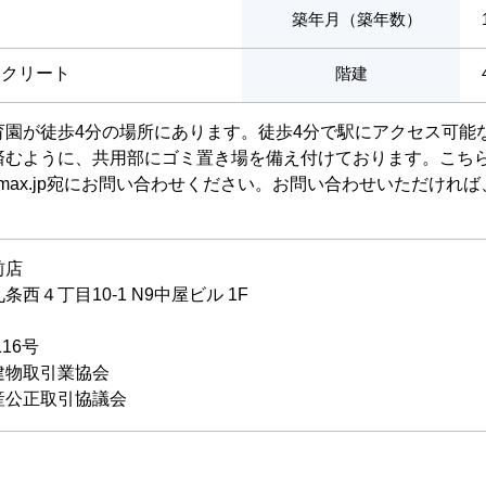
築年月（築年数）
ンクリート
階建
育園が徒歩4分の場所にあります。徒歩4分で駅にアクセス可能
済むように、共用部にゴミ置き場を備え付けております。こち
ae@livemax.jp宛にお問い合わせください。お問い合わせいた
前店
西４丁目10-1 N9中屋ビル 1F
116号
建物取引業協会
産公正取引協議会