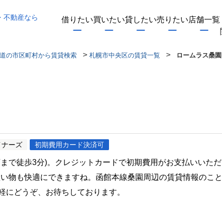
・不動産なら
借りたい
買いたい
貸したい
売りたい
店舗一覧
>
>
道の市区町村から賃貸検索
札幌市中央区の賃貸一覧
ロームラス桑園
イナーズ
初期費用カード決済可
店まで徒歩3分)。クレジットカードで初期費用がお支払いいた
買い物も快適にできますね。函館本線桑園周辺の賃貸情報のこ
らお気軽にどうぞ、お待ちしております。