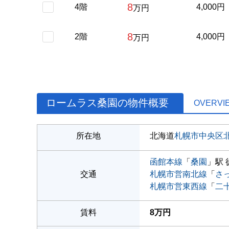
8
4階
4,000円
万円
8
2階
4,000円
万円
ロームラス桑園の物件概要
OVERVI
所在地
北海道
札幌市中央区
函館本線
「
桑園
」駅 
交通
札幌市営南北線
「
さ
札幌市営東西線
「
二
賃料
8万円