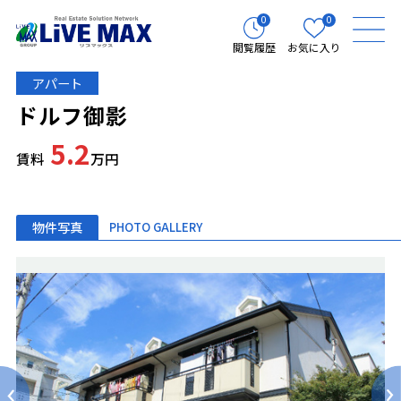
0
0
閲覧履歴
お気に入り
アパート
ドルフ御影
5.2
賃料
万円
物件写真
PHOTO GALLERY