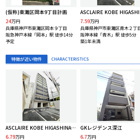
(仮称)東灘区岡本9丁目計画
24
7.59
万円
万円
兵庫県神戸市東灘区岡本９丁目
兵庫県神戸市東灘区青木２丁
阪急神戸本線「岡本」駅 徒歩14分
阪神本線「青木」駅 徒歩5分
予定
築1年未満
特徴が近い物件
CHARACTERISTICS
ASCLAIRE KOBE HIGASHINADA
GKレジデンス深江
6.79
6.7
万円
万円