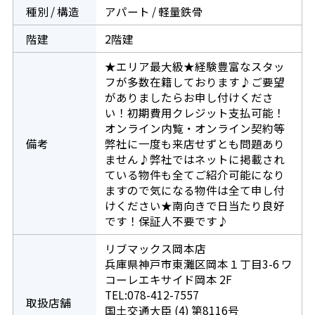
種別 / 構造
アパート / 軽量鉄骨
階建
2階建
★エリア最大級★経験豊富なスタッ
フが多数在籍しております♪ご要望
がありましたらお申し付けくださ
い！初期費用クレジット支払可能！
オンライン内覧・オンライン契約等
備考
弊社に一度も来店せずとも問題あり
ません♪弊社ではネットに掲載され
ている物件も全てご紹介可能になり
ますので気になる物件は全て申し付
けください★南向きで日当たり良好
です！保証人不要です♪
リブマックス岡本店
兵庫県神戸市東灘区岡本１丁目3-6 ワ
コーレエキサイド岡本 2F
TEL:078-412-7557
取扱店舗
国土交通大臣 (4) 第8116号