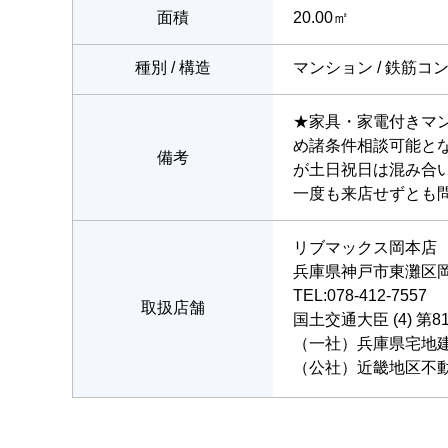
面積
20.00㎡
種別 / 構造
マンション / 鉄筋コ
★家具・家電付きマ
め諸条件相談可能とな
備考
が土日祝日は混み合
一度も来店せずとも
リブマックス岡本店
兵庫県神戸市東灘区岡本
TEL:078-412-7557
取扱店舗
国土交通大臣 (4) 第8
（一社）兵庫県宅地
（公社）近畿地区不