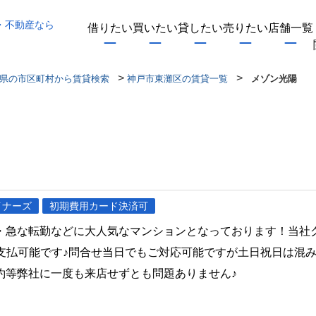
・不動産なら
借りたい
買いたい
貸したい
売りたい
店舗一覧
>
>
県の市区町村から賃貸検索
神戸市東灘区の賃貸一覧
メゾン光陽
イナーズ
初期費用カード決済可
・急な転勤などに大人気なマンションとなっております！当社
ト支払可能です♪問合せ当日でもご対応可能ですが土日祝日は混
約等弊社に一度も来店せずとも問題ありません♪