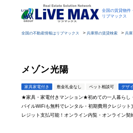
全国の賃貸物件
リブマックス
>
>
全国の不動産情報はリブマックス
兵庫県の賃貸検索
兵庫
メゾン光陽
家具家電付き
敷金礼金なし
ペット相談可
デザ
★家具・家電付きマンション★初めての一人暮らし
バイルWiFiも無料でレンタル・初期費用クレジッ
レジット支払可能！オンライン内覧・オンライン契