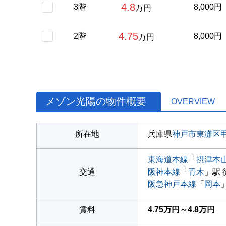
4.8
3階
8,000円
万円
4.75
2階
8,000円
万円
メゾン光陽の物件概要
OVERVIEW
所在地
兵庫県
神戸市東灘区
東海道本線
「
摂津本
交通
阪神本線
「
青木
」駅 
阪急神戸本線
「
岡本
賃料
4.75万円～4.8万円