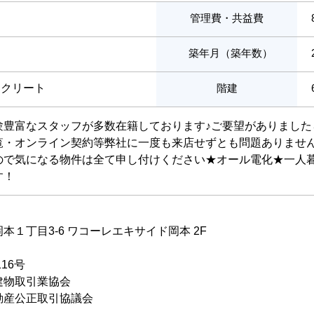
管理費・共益費
築年月（築年数）
ンクリート
階建
験豊富なスタッフが多数在籍しております♪ご要望がありました
覧・オンライン契約等弊社に一度も来店せずとも問題ありません
ので気になる物件は全て申し付けください★オール電化★一人
す！
１丁目3-6 ワコーレエキサイド岡本 2F
116号
建物取引業協会
動産公正取引協議会