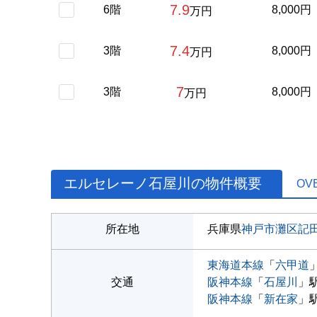
7.9
6階
8,000円
万円
7.4
3階
8,000円
万円
7
3階
8,000円
万円
エルセレーノ石屋川の物件概要
OV
所在地
兵庫県
神戸市灘区
記
東海道本線
「
六甲道
交通
阪神本線
「
石屋川
」駅
阪神本線
「
新在家
」駅