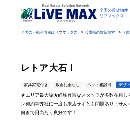
全国の賃貸物件
リブマックス
>
>
全国の不動産情報はリブマックス
兵庫県の賃貸検索
兵庫
レトア大石Ⅰ
家具家電付き
敷金礼金なし
ペット相談可
デザ
★エリア最大級★経験豊富なスタッフが多数在籍し
ン契約等弊社に一度も来店せずとも問題ありません
向きで日当たり良好です！