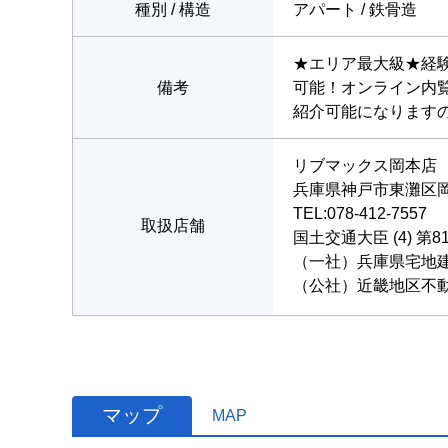
種別 / 構造
アパート / 鉄骨造
★エリア最大級★経
備考
可能！オンライン内
紹介可能になります
リブマックス岡本店
兵庫県神戸市東灘区岡本
TEL:078-412-7557
取扱店舗
国土交通大臣 (4) 第8
（一社）兵庫県宅地
（公社）近畿地区不
マップ
MAP