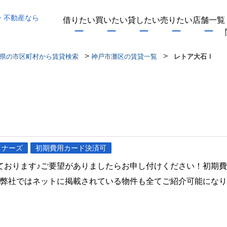
・不動産なら
借りたい
買いたい
貸したい
売りたい
店舗一覧
>
>
県の市区町村から賃貸検索
神戸市灘区の賃貸一覧
レトア大石Ⅰ
イナーズ
初期費用カード決済可
ております♪ご要望がありましたらお申し付けください！初期
♪弊社ではネットに掲載されている物件も全てご紹介可能にな