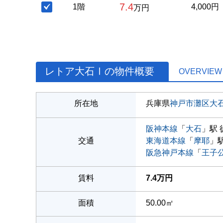
7.4
1階
4,000円
万円
レトア大石Ⅰの物件概要
OVERVIEW
所在地
兵庫県
神戸市灘区
大
阪神本線
「
大石
」駅 
交通
東海道本線
「
摩耶
」駅
阪急神戸本線
「
王子
賃料
7.4万円
面積
50.00㎡