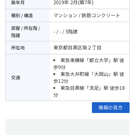
2019年 2月(築7年)
築年月
マンション / 鉄筋コンクリート
種別 / 構造
部屋 / 所在階 /
- / - / 5階建
階建
東京都
目黒区
南
２丁目
所在地
東急東横線
「
都立大学
」駅 徒
歩9分
東急大井町線
「
大岡山
」駅 徒
交通
歩12分
東急目黒線
「
洗足
」駅 徒歩18
分
情報の見方