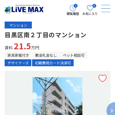
1
0
閲覧履歴
お気に入り
マンション
目黒区南２丁目のマンション
21.5
賃料
万円
家具家電付き
敷金礼金なし
ペット相談可
デザイナーズ
初期費用カード決済可