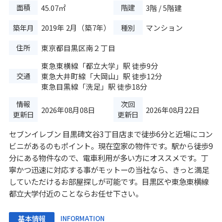
面積
階建
45.07㎡
3階 / 5階建
築年月
種別
2019年 2月（築7年）
マンション
住所
東京都目黒区南２丁目
東急東横線
「
都立大学
」駅 徒歩9分
交通
東急大井町線
「
大岡山
」駅 徒歩12分
東急目黒線
「
洗足
」駅 徒歩18分
情報
次回
2026年08月08日
2026年08月22日
更新日
更新日
セブンイレブン 目黒碑文谷3丁目店まで徒歩6分と近場にコン
ビニがあるのもポイント。現在空家の物件です。駅から徒歩9
分にある物件なので、電車利用が多い方にオススメです。丁
寧かつ迅速に対応する事がモットーの当社なら、きっと満足
していただけるお部屋探しが可能です。目黒区や東急東横線
都立大学付近のことならお任せ下さい。
基本情報
INFORMATION