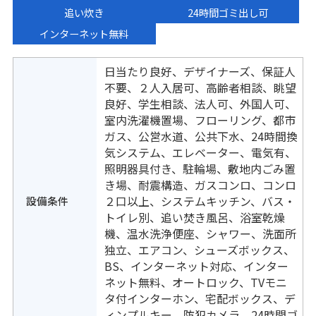
追い炊き
24時間ゴミ出し可
インターネット無料
日当たり良好、デザイナーズ、保証人
不要、２人入居可、高齢者相談、眺望
良好、学生相談、法人可、外国人可、
室内洗濯機置場、フローリング、都市
ガス、公営水道、公共下水、24時間換
気システム、エレベーター、電気有、
照明器具付き、駐輪場、敷地内ごみ置
き場、耐震構造、ガスコンロ、コンロ
設備条件
２口以上、システムキッチン、バス・
トイレ別、追い焚き風呂、浴室乾燥
機、温水洗浄便座、シャワー、洗面所
独立、エアコン、シューズボックス、
BS、インターネット対応、インター
ネット無料、オートロック、TVモニ
タ付インターホン、宅配ボックス、デ
ィンプルキー、防犯カメラ、24時間ゴ