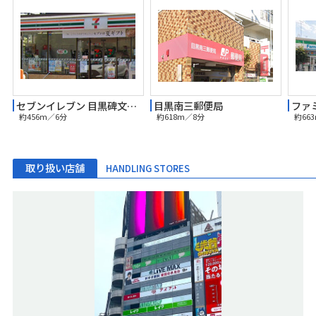
セブンイレブン 目黒碑文谷3丁目店
目黒南三郵便局
約456m／6分
約618m／8分
約66
取り扱い店舗
HANDLING STORES