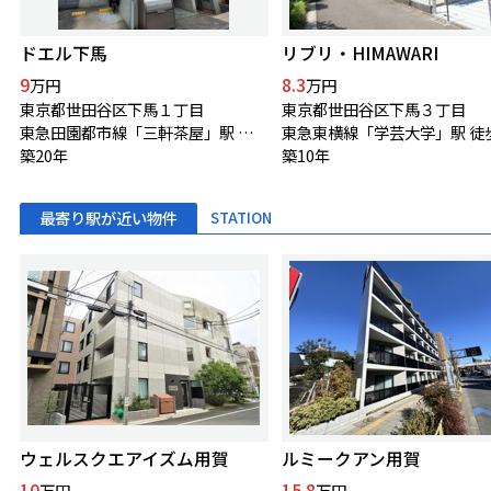
ドエル下馬
リブリ・HIMAWARI
9
8.3
万円
万円
東京都世田谷区下馬１丁目
東京都世田谷区下馬３丁目
東急田園都市線「三軒茶屋」駅 徒歩13分
築20年
築10年
最寄り駅が近い物件
STATION
ウェルスクエアイズム用賀
ルミークアン用賀
10
15.8
万円
万円