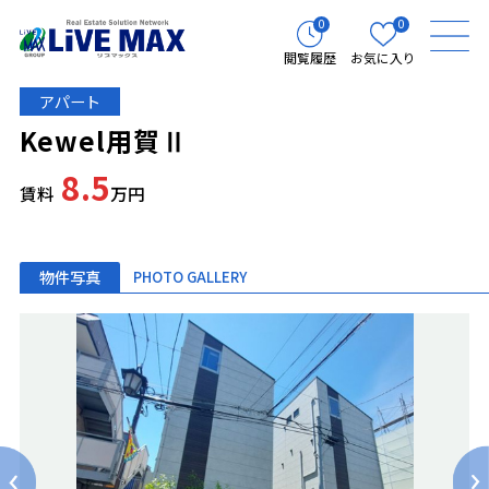
0
0
閲覧履歴
お気に入り
アパート
Kewel用賀Ⅱ
8.5
賃料
万円
物件写真
PHOTO GALLERY