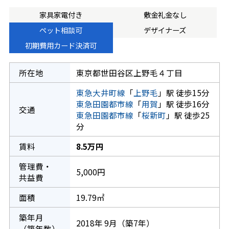
家具家電付き
敷金礼金なし
ペット相談可
デザイナーズ
初期費用カード決済可
所在地
東京都世田谷区上野毛４丁目
東急大井町線
「
上野毛
」駅 徒歩15分
東急田園都市線
「
用賀
」駅 徒歩16分
交通
東急田園都市線
「
桜新町
」駅 徒歩25
分
賃料
8.5万円
管理費・
5,000円
共益費
面積
19.79㎡
築年月
2018年 9月（築7年）
（築年数）