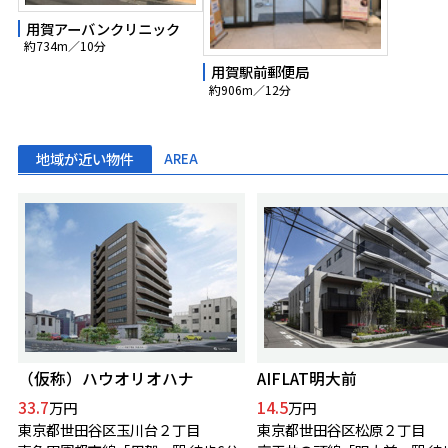
用賀アーバンクリニック
約734m／10分
用賀駅前郵便局
約906m／12分
地域が近い物件
AREA
（仮称）ハウオリオハナ
AIFLAT明大前
33.7
14.5
万円
万円
東京都世田谷区玉川台２丁目
東京都世田谷区松原２丁目