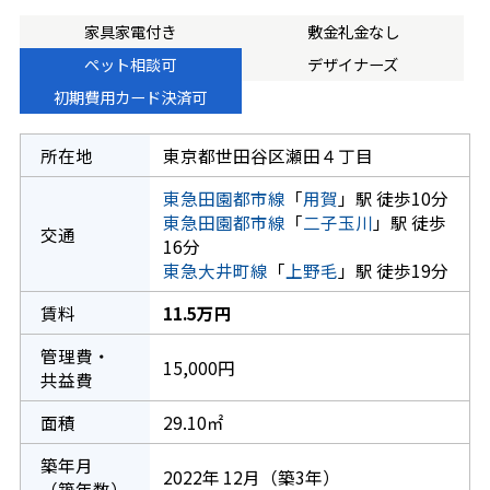
家具家電付き
敷金礼金なし
ペット相談可
デザイナーズ
初期費用カード決済可
所在地
東京都世田谷区瀬田４丁目
東急田園都市線
「
用賀
」駅 徒歩10分
東急田園都市線
「
二子玉川
」駅 徒歩
交通
16分
東急大井町線
「
上野毛
」駅 徒歩19分
賃料
11.5万円
管理費・
15,000円
共益費
面積
29.10㎡
築年月
2022年 12月（築3年）
（築年数）