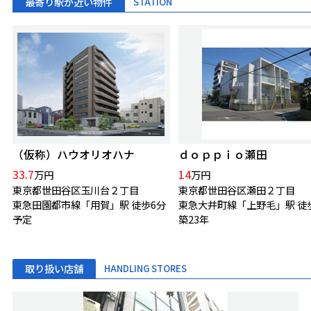
最寄り駅が近い物件
STATION
（仮称）ハウオリオハナ
ｄｏｐｐｉｏ瀬田
33.7
14
万円
万円
東京都世田谷区玉川台２丁目
東京都世田谷区瀬田２丁目
東急田園都市線「用賀」駅 徒歩6分
東急大井町線「上野毛」駅 徒
予定
築23年
取り扱い店舗
HANDLING STORES