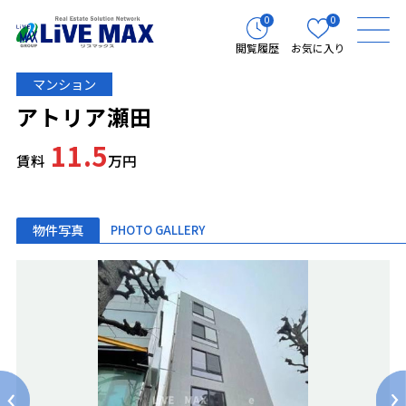
0
0
閲覧履歴
お気に入り
マンション
アトリア瀬田
11.5
賃料
万円
物件写真
PHOTO GALLERY