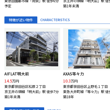
東急田園都市線「用賀」駅 徒歩6分
京王井の頭線「明大前」駅 徒
予定
築1年未満
特徴が近い物件
CHARACTERISTICS
AIFLAT明大前
AXAS等々力
14.5
10.3
万円
万円
東京都世田谷区松原２丁目
東京都世田谷区上野毛１丁目
京王井の頭線「明大前」駅 徒歩7分
東急大井町線「等々力」駅 徒
築1年未満
築18年